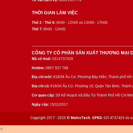
Tư vấn dịch vụ:
0888 203 779
THỜI GIAN LÀM VIỆC
Thứ 2 - Thứ 6:
8h00 - 12h00 và 13h00 - 17h00.
Thứ 7:
8h00 - 12h00.
CÔNG TY CỔ PHẦN SẢN XUẤT THƯƠNG MẠI D
Mã số thuế:
0314737429
Hotline:
0857 557 788
Địa chỉ mới:
618/34 Âu Cơ, Phường Bảy Hiền, Thành phố Hồ C
Địa chỉ cũ:
618/34 Âu Cơ, Phường 10, Quận Tân Bình, Thành p
Cơ quan cấp:
Sở Kế Hoạch Và Đầu Tư Thành Phố Hồ Chí Min
Ngày cấp:
15/11/2017
Copyright 2017 - 2025 ©
MetroTech.
GPKD:
0314737429 do sở