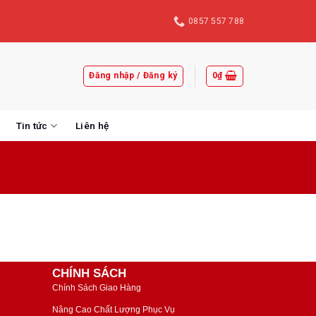
0857 557 788
Đăng nhập / Đăng ký
0
₫
Tin tức
Liên hệ
CHÍNH SÁCH
Chính Sách Giao Hàng
Nâng Cao Chất Lượng Phục Vụ