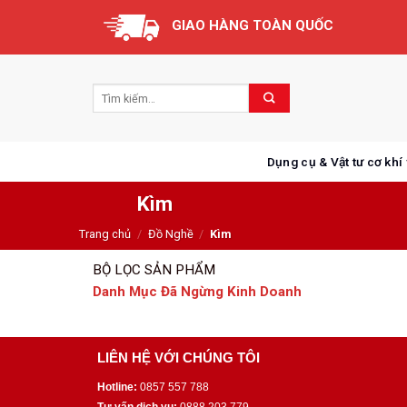
Skip
GIAO HÀNG TOÀN QUỐC
to
content
Dụng cụ & Vật tư cơ khí
Kìm
Trang chủ
/
Đồ Nghề
/
Kìm
BỘ LỌC SẢN PHẨM
Danh Mục Đã Ngừng Kinh Doanh
LIÊN HỆ VỚI CHÚNG TÔI
Hotline:
0857 557 788