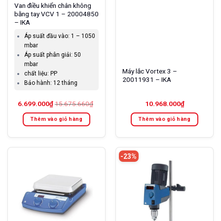
Van điều khiển chân không
bằng tay VCV 1 – 20004850
– IKA
Áp suất đầu vào:
1 – 1050
mbar
Áp suất phân giải:
50
mbar
Máy lắc Vortex 3 –
chất liệu:
PP
20011931 – IKA
Bảo hành:
12 tháng
6.699.000
₫
15.675.660
₫
10.968.000
₫
Thêm vào giỏ hàng
Thêm vào giỏ hàng
-23%