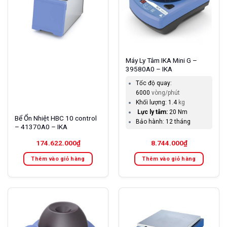
Máy Ly Tâm IKA Mini G –
39580A0 – IKA
Tốc độ quay:
6000
vòng/phút
Khối lượng:
1.4
kg
Lực ly tâm:
20 Nm
Bể Ổn Nhiệt HBC 10 control
Bảo hành:
12 tháng
– 41370A0 – IKA
174.622.000
₫
8.744.000
₫
Thêm vào giỏ hàng
Thêm vào giỏ hàng