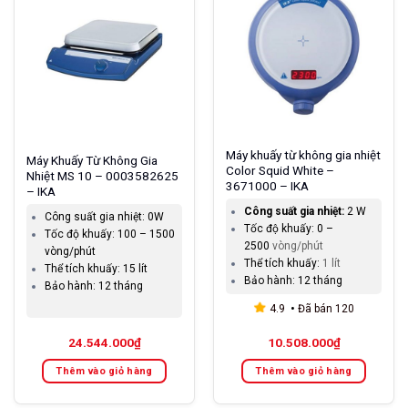
Máy khuấy từ không gia nhiệt
Máy Khuấy Từ Không Gia
Color Squid White –
Nhiệt MS 10 – 0003582625
3671000 – IKA
– IKA
Công suất gia nhiệt:
2 W
Công suất gia nhiệt:
0W
Tốc độ khuấy:
0 –
Tốc độ khuấy:
100 – 1500
2500
vòng/phút
vòng/phút
Thể tích khuấy:
1
lít
Thể tích khuấy:
15 lít
Bảo hành:
12 tháng
Bảo hành:
12 tháng
4.9
Đã bán
120
24.544.000
₫
10.508.000
₫
Thêm vào giỏ hàng
Thêm vào giỏ hàng