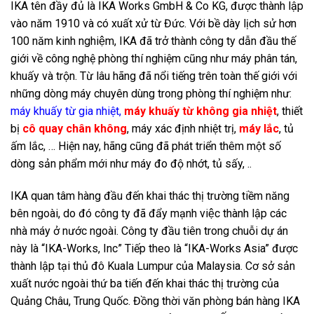
IKA tên đầy đủ là IKA Works GmbH & Co KG, được thành lập
vào năm 1910 và có xuất xử từ Đức. Với bề dày lịch sử hơn
100 năm kinh nghiệm, IKA đã trở thành công ty dẫn đầu thế
giới về công nghệ phòng thí nghiệm cũng như máy phân tán,
khuấy và trộn. Từ lâu hãng đã nổi tiếng trên toàn thế giới với
những dòng máy chuyên dùng trong phòng thí nghiệm như:
máy khuấy từ gia nhiệt,
máy khuấy từ không gia nhiệt
,
thiết
bị
cô quay chân không
, máy xác định nhiệt trị,
máy lắc
, tủ
ấm lắc, … Hiện nay, hãng cũng đã phát triển thêm một số
dòng sản phẩm mới như máy đo độ nhớt, tủ sấy, ..
IKA quan tâm hàng đầu đến khai thác thị trường tiềm năng
bên ngoài, do đó công ty đã đẩy mạnh việc thành lập các
nhà máy ở nước ngoài. Công ty đầu tiên trong chuỗi dự án
này là “IKA-Works, Inc” Tiếp theo là “IKA-Works Asia” được
thành lập tại thủ đô Kuala Lumpur của Malaysia. Cơ sở sản
xuất nước ngoài thứ ba tiến đến khai thác thị trường của
Quảng Châu, Trung Quốc. Đồng thời văn phòng bán hàng IKA