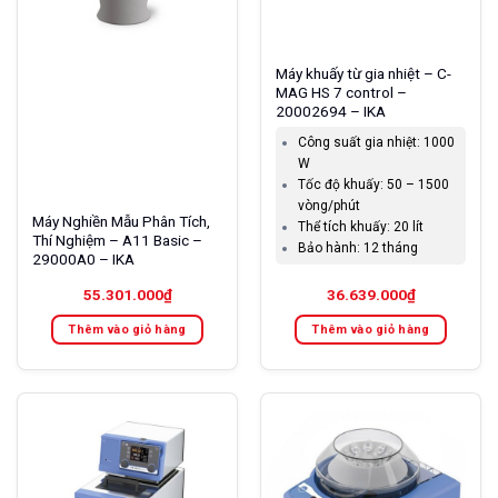
Máy khuấy từ gia nhiệt – C-
MAG HS 7 control –
20002694 – IKA
Công suất gia nhiệt:
1000
W
Tốc độ khuấy:
50 – 1500
vòng/phút
Máy Nghiền Mẫu Phân Tích,
Thể tích khuấy:
20 lít
Thí Nghiệm – A11 Basic –
Bảo hành:
12 tháng
29000A0 – IKA
55.301.000
₫
36.639.000
₫
Thêm vào giỏ hàng
Thêm vào giỏ hàng