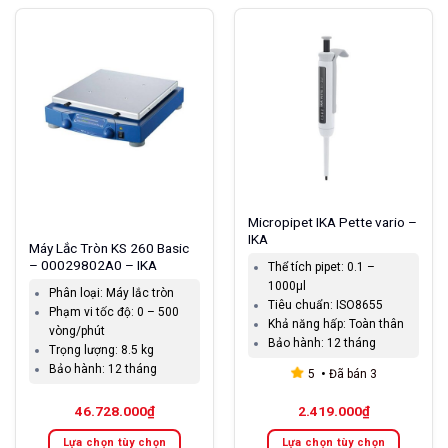
Micropipet IKA Pette vario –
IKA
Máy Lắc Tròn KS 260 Basic
– 00029802A0 – IKA
Thể tích pipet:
0.1 –
1000μl
Phân loại:
Máy lắc tròn
Tiêu chuẩn:
ISO8655
Phạm vi tốc độ:
0 – 500
Khả năng hấp:
Toàn thân
vòng/phút
Bảo hành:
12 tháng
Trọng lượng:
8.5 kg
Bảo hành:
12 tháng
5
Đã bán
3
46.728.000
₫
2.419.000
₫
Lựa chọn tùy chọn
Lựa chọn tùy chọn