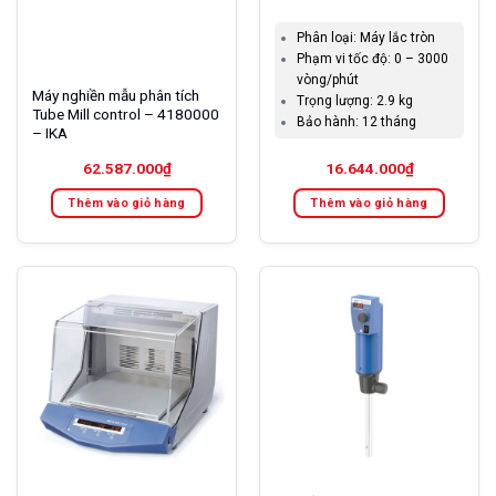
Phân loại:
Máy lắc tròn
Phạm vi tốc độ:
0 – 3000
vòng/phút
Máy nghiền mẫu phân tích
Trọng lượng:
2.9 kg
Tube Mill control – 4180000
Bảo hành:
12 tháng
– IKA
62.587.000
₫
16.644.000
₫
Thêm vào giỏ hàng
Thêm vào giỏ hàng