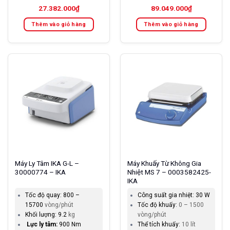
27.382.000
₫
89.049.000
₫
Thêm vào giỏ hàng
Thêm vào giỏ hàng
Máy Ly Tâm IKA G-L –
Máy Khuấy Từ Không Gia
30000774 – IKA
Nhiệt MS 7 – 0003582425-
IKA
Tốc độ quay:
800 –
Công suất gia nhiệt:
30 W
15700
vòng/phút
Tốc độ khuấy:
0 – 1500
Khối lượng:
9.2
kg
vòng/phút
Lực ly tâm:
900 Nm
Thể tích khuấy:
10 lít