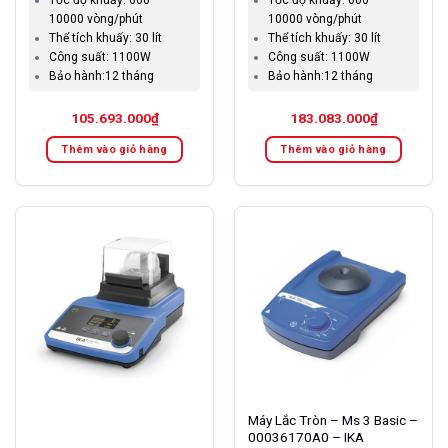
Tốc độ khuấy:
600 –
Tốc độ khuấy:
600 –
10000 vòng/phút
10000 vòng/phút
Thể tích khuấy:
30 lít
Thể tích khuấy:
30 lít
Công suất:
1100W
Công suất:
1100W
Bảo hành:
12 tháng
Bảo hành:
12 tháng
105.693.000
₫
183.083.000
₫
Thêm vào giỏ hàng
Thêm vào giỏ hàng
Máy Lắc Tròn – Ms 3 Basic –
00036170A0 – IKA