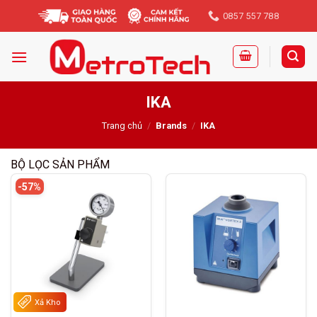
Skip
0857 557 788
to
content
IKA
Trang chủ
/
Brands
/
IKA
BỘ LỌC SẢN PHẨM
-57%
Xả Kho