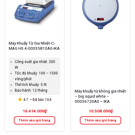
Máy Khuấy Từ Gia Nhiệt-C-
MAG HS 4-00035810A0-IKA
Công suất gia nhiệt:
250
W
Tốc độ khuấy:
100 – 1500
vòng/phút
Thể tích khuấy:
5 lít
Bảo hành:
12 tháng
Máy khuấy từ không gia nhiệt
– big squid white –
4.7
Đã bán
104
00036720A0 – IKA
16.414.000
₫
10.508.000
₫
Thêm vào giỏ hàng
Thêm vào giỏ hàng