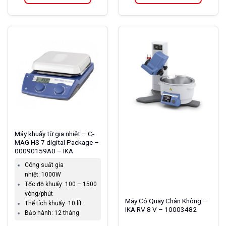
Sản
Sản
phẩm
phẩm
này
này
có
có
nhiều
nhiều
biến
biến
thể.
thể.
Các
Các
tùy
tùy
chọn
chọn
có
có
thể
thể
Máy khuấy từ gia nhiệt – C-
được
được
MAG HS 7 digital Package –
chọn
chọn
00090159A0 – IKA
trên
trên
Công suất gia
trang
trang
nhiệt:
1000W
sản
sản
Tốc độ khuấy:
100 – 1500
phẩm
phẩm
vòng/phút
Máy Cô Quay Chân Không –
Thể tích khuấy:
10 lít
IKA RV 8 V – 10003482
Bảo hành:
12 tháng