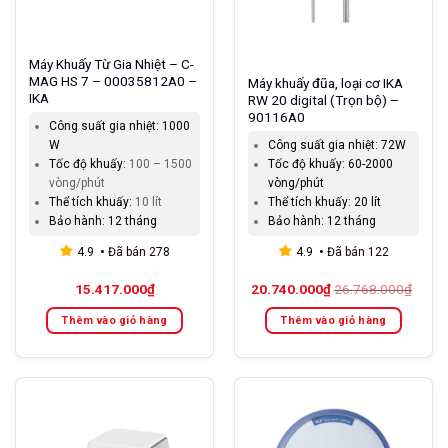
Máy Khuấy Từ Gia Nhiệt – C-
MAG HS 7 – 00035812A0 –
Máy khuấy đũa, loại cơ IKA
IKA
RW 20 digital (Trọn bộ) –
90116A0
Công suất gia nhiệt:
1000
W
Công suất gia nhiệt:
72W
Tốc độ khuấy:
100 – 1500
Tốc độ khuấy:
60-2000
vòng/phút
vòng/phút
Thể tích khuấy:
10 lít
Thể tích khuấy:
20 lít
Bảo hành:
12 tháng
Bảo hành:
12 tháng
4.9
Đã bán
278
4.9
Đã bán
122
15.417.000
₫
20.740.000
₫
26.768.000
₫
Thêm vào giỏ hàng
Thêm vào giỏ hàng