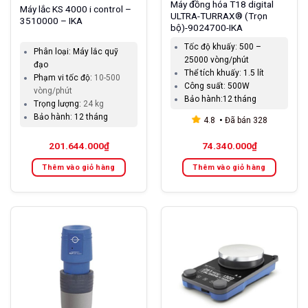
Máy đồng hóa T18 digital
Máy lắc KS 4000 i control –
ULTRA-TURRAX® (Trọn
3510000 – IKA
bộ)-9024700-IKA
Tốc độ khuấy:
500 –
Phân loại:
Máy lắc quỹ
25000 vòng/phút
đạo
Thể tích khuấy:
1.5 lít
Phạm vi tốc độ:
10-500
Công suất:
500W
vòng/phút
Bảo hành:
12 tháng
Trọng lượng:
24 kg
Bảo hành:
12 tháng
4.8
Đã bán
328
201.644.000
₫
74.340.000
₫
Thêm vào giỏ hàng
Thêm vào giỏ hàng