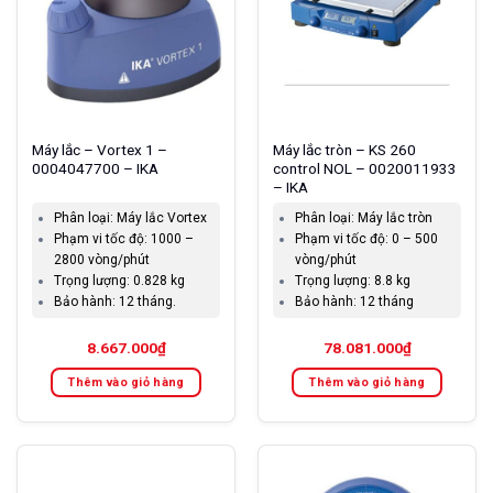
Máy lắc – Vortex 1 –
Máy lắc tròn – KS 260
0004047700 – IKA
control NOL – 0020011933
– IKA
Phân loại:
Máy lắc Vortex
Phân loại:
Máy lắc tròn
Phạm vi tốc độ:
1000 –
Phạm vi tốc độ:
0 – 500
2800 vòng/phút
vòng/phút
Trọng lượng:
0.828 kg
Trọng lượng:
8.8 kg
Bảo hành:
12 tháng.
Bảo hành:
12 tháng
8.667.000
₫
78.081.000
₫
Thêm vào giỏ hàng
Thêm vào giỏ hàng