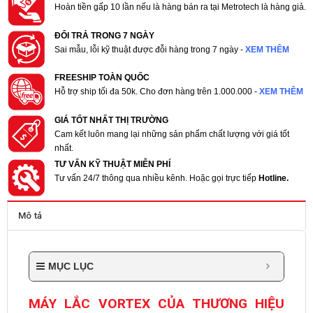
Hoàn tiền gấp 10 lần nếu là hàng bán ra tại Metrotech là hàng giả.
ĐỔI TRẢ TRONG 7 NGÀY
Sai mẫu, lỗi kỹ thuật được đỗi hàng trong 7 ngày -
XEM THÊM
FREESHIP TOÀN QUỐC
Hỗ trợ ship tối đa 50k. Cho đơn hàng trên 1.000.000 -
XEM THÊM
GIÁ TỐT NHẤT THỊ TRƯỜNG
Cam kết luôn mang lại những sản phẩm chất lượng với giá tốt
nhất.
TƯ VẤN KỸ THUẬT MIỄN PHÍ
Tư vấn 24/7 thông qua nhiều kênh. Hoặc gọi trực tiếp
Hotline.
Mô tả
MỤC LỤC
MÁY LẮC VORTEX CỦA THƯƠNG HIỆU