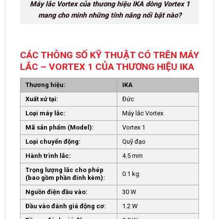
Máy lắc Vortex của thương hiệu IKA dòng Vortex 1
mang cho mình những tính năng nổi bật nào?
CÁC THÔNG SỐ KỸ THUẬT CÓ TRÊN MÁY
LẮC – VORTEX 1 CỦA THƯƠNG HIỆU IKA
Thương hiệu:
IKA
Xuất xứ tại:
Đức
Loại máy lắc:
Máy lắc Vortex
Mã sản phẩm (Model):
Vortex 1
Loại chuyển động:
Quỹ đạo
Hành trình lắc:
4.5 mm
Trọng lượng lắc cho phép
0.1 kg
(bao gồm phần đính kèm):
Nguồn điện đầu vào:
30 W
Đầu vào đánh giá động cơ:
1.2 W