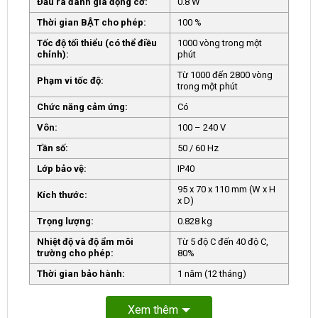
Đầu ra đánh giá động cơ:
0.8 W
Thời gian BẬT cho phép:
100 %
Tốc độ tối thiểu (có thể điều
1000 vòng trong một
chỉnh):
phút
Từ 1000 đến 2800 vòng
Phạm vi tốc độ:
trong một phút
Chức năng cảm ứng:
Có
Vôn:
100 – 240 V
Tần số:
50 / 60 Hz
Lớp bảo vệ:
IP40
95 x 70 x 110 mm (W x H
Kích thước:
x D)
Trọng lượng:
0.828 kg
Nhiệt độ và độ ẩm môi
Từ 5 độ C đến 40 độ C,
trường cho phép:
80%
Thời gian bảo hành:
1 năm (12 tháng)
Xem thêm