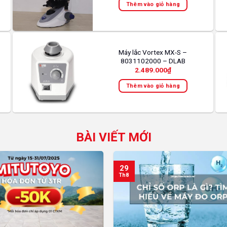
Thêm vào giỏ hàng
Máy lắc Vortex MX-S –
8031102000 – DLAB
2.489.000
₫
Thêm vào giỏ hàng
BÀI VIẾT MỚI
29
Th8