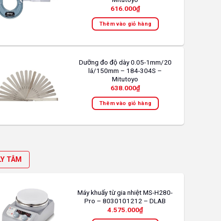
616.000
₫
Thêm vào giỏ hàng
Dưỡng đo độ dày 0.05-1mm/20
lá/150mm – 184-304S –
Mitutoyo
638.000
₫
Thêm vào giỏ hàng
LY TÂM
Máy khuấy từ gia nhiệt MS-H280-
Pro – 8030101212 – DLAB
4.575.000
₫