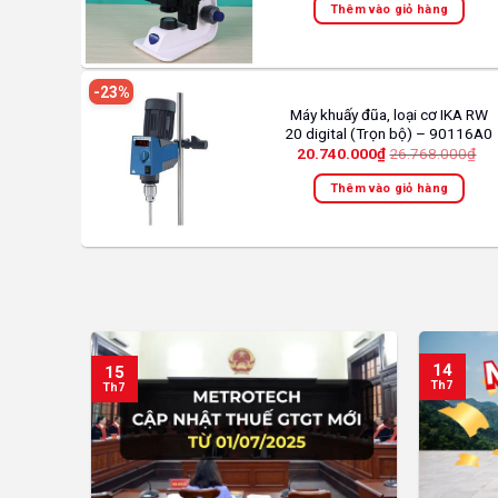
Thêm vào giỏ hàng
-23%
Máy khuấy đũa, loại cơ IKA RW
20 digital (Trọn bộ) – 90116A0
20.740.000
₫
26.768.000
₫
Thêm vào giỏ hàng
14
15
Th7
Th7