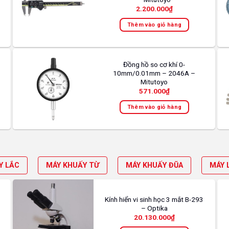
2.200.000
₫
Thêm vào giỏ hàng
Đồng hồ so cơ khí 0-
10mm/0.01mm – 2046A –
Mitutoyo
571.000
₫
Thêm vào giỏ hàng
Y LẮC
MÁY KHUẤY TỪ
MÁY KHUẤY ĐŨA
MÁY 
Kính hiển vi sinh học 3 mắt B-293
– Optika
20.130.000
₫