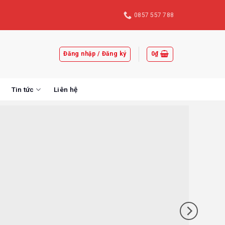
0857 557 788
Đăng nhập / Đăng ký
0
₫
Tin tức
Liên hệ