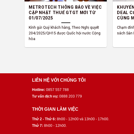
METROTECH THÔNG BÁO VỀ VIỆC
KHUYẾN
CẬP NHẬT THUẾ GTGT MỚI TỪ
DEAL C
01/07/2025
CÙNG 
Kính gửi Quý khách hàng, Theo Nghị quyết
Chạm đỉn
204/2025/QH15 được Quốc hội nước Cộng
sách Sản
hòa
LIÊN HỆ VỚI CHÚNG TÔI
Hotline:
0857 557 788
Tư vấn dịch vụ:
0888 203 779
THỜI GIAN LÀM VIỆC
Thứ 2 - Thứ 6:
8h00 - 12h00 và 13h00 - 17h00.
Thứ 7:
8h00 - 12h00.