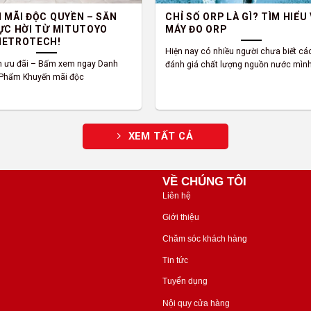
 MÃI ĐỘC QUYỀN – SĂN
CHỈ SỐ ORP LÀ GÌ? TÌM HIỂU
ỰC HỜI TỪ MITUTOYO
MÁY ĐO ORP
METROTECH!
Hiện nay có nhiều người chưa biết cá
h ưu đãi – Bấm xem ngay Danh
đánh giá chất lượng nguồn nước mìn
 Phẩm Khuyến mãi độc
XEM TẤT CẢ
VỀ CHÚNG TÔI
Liên hệ
Giới thiệu
Chăm sóc khách hàng
Tin tức
Tuyển dụng
Nội quy cửa hàng