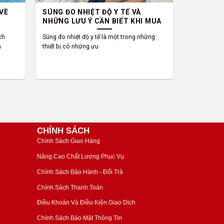
 VỀ
SÚNG ĐO NHIỆT ĐỘ Y TẾ VÀ
NHỮNG LƯU Ý CẦN BIẾT KHI MUA
ch
Súng đo nhiệt độ y tế là một trong những
h
thiết bị có những ưu
CHÍNH SÁCH
Chính Sách Giao Hàng
Nâng Cao Chất Lượng Phục Vụ
Chính Sách Bảo Hành - Đổi Trả
Chính Sách Thanh Toán
Điều Khoản Và Điều Kiện Giao Dịch
Chính Sách Bảo Mật Thông Tin