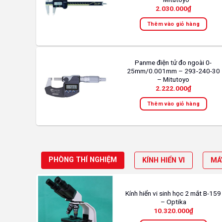
2.030.000
₫
Thêm vào giỏ hàng
Panme điện tử đo ngoài 0-
25mm/0.001mm – 293-240-30
– Mitutoyo
2.222.000
₫
Thêm vào giỏ hàng
PHÒNG THÍ NGHIỆM
KÍNH HIỂN VI
MÁ
Kính hiển vi sinh học 2 mắt B-159
– Optika
10.320.000
₫