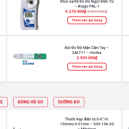
Khúc xạ Kế Đo Độ Ngọt Điện Tử
tùy
– Atago PAL-1
chọn
4.270.000
₫
4.560.000
₫
có
Thêm vào giỏ hàng
thể
được
chọn
trên
trang
Bút Đo Độ Mặn Cầm Tay –
SALT11 – Horiba
sản
2.929.000
₫
phẩm
Thêm vào giỏ hàng
ME
ĐỒNG HỒ SO
DƯỠNG ĐO
Thước kẹp điện tử 0-6”/0-
150mm/0.01mm – 500-196-30
– Mitutoyo