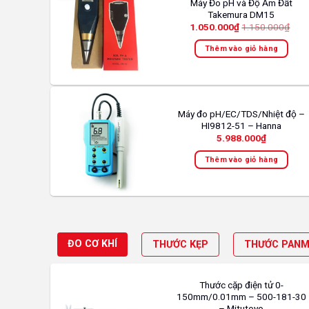
Máy Đo pH và Độ Ẩm Đất
Takemura DM15
1.050.000
₫
1.150.000
₫
Thêm vào giỏ hàng
Máy đo pH/EC/TDS/Nhiệt độ –
HI9812-51 – Hanna
5.988.000
₫
Thêm vào giỏ hàng
ĐO CƠ KHÍ
THƯỚC KẸP
THƯỚC PAN
Thước cặp điện tử 0-
150mm/0.01mm – 500-181-30
– Mitutoyo