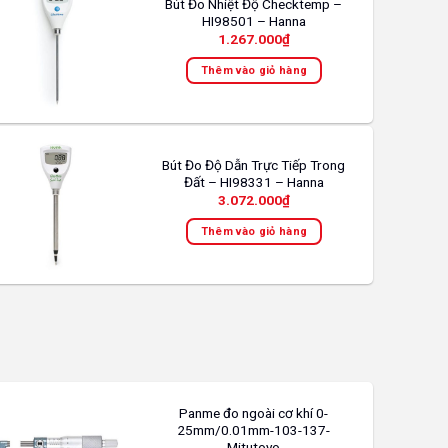
Bút Đo Nhiệt Độ Checktemp –
tùy
HI98501 – Hanna
chọn
1.267.000
₫
có
Thêm vào giỏ hàng
thể
được
chọn
trên
trang
Bút Đo Độ Dẫn Trực Tiếp Trong
Đất – HI98331 – Hanna
sản
3.072.000
₫
phẩm
Thêm vào giỏ hàng
Panme đo ngoài cơ khí 0-
25mm/0.01mm-103-137-
Mitutoyo