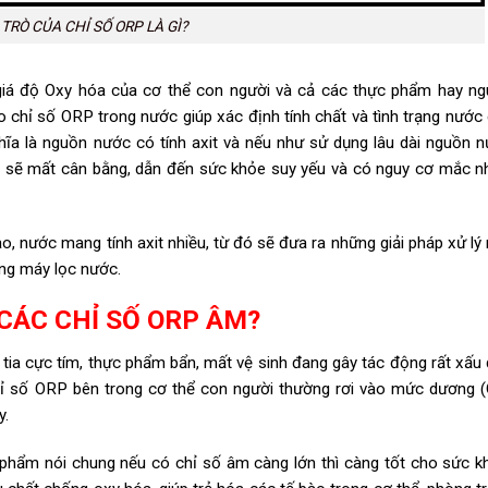
 TRÒ CỦA CHỈ SỐ ORP LÀ GÌ?
giá độ Oxy hóa của cơ thể con người và cả các thực phẩm hay n
 chỉ số ORP trong nước giúp xác định tính chất và tình trạng nước
hĩa là nguồn nước có tính axit và nếu như sử dụng lâu dài nguồn 
ên sẽ mất cân bằng, dẫn đến sức khỏe suy yếu và có nguy cơ mắc n
, nước mang tính axit nhiều, từ đó sẽ đưa ra những giải pháp xử lý
ụng máy lọc nước.
 CÁC CHỈ SỐ ORP ÂM?
 tia cực tím, thực phẩm bẩn, mất vệ sinh đang gây tác động rất xấu
hỉ số ORP bên trong cơ thể con người thường rơi vào mức dương 
y.
 phẩm nói chung nếu có chỉ số âm càng lớn thì càng tốt cho sức k