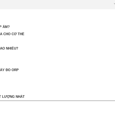
P ÂM?
A CHO CƠ THỂ
BAO NHIÊU?
MÁY ĐO ORP
ẤT LƯỢNG NHẤT