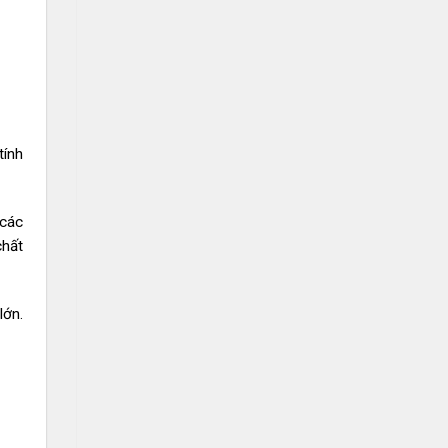
tính
 các
chất
lớn.