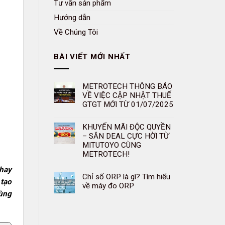
Tư vấn sản phẩm
Hướng dẫn
Về Chúng Tôi
BÀI VIẾT MỚI NHẤT
METROTECH THÔNG BÁO
VỀ VIỆC CẬP NHẬT THUẾ
GTGT MỚI TỪ 01/07/2025
KHUYẾN MÃI ĐỘC QUYỀN
– SĂN DEAL CỰC HỜI TỪ
MITUTOYO CÙNG
METROTECH!
 hay
Chỉ số ORP là gì? Tìm hiểu
 tạo
về máy đo ORP
cùng