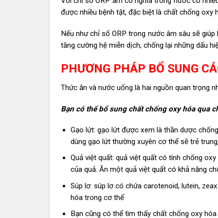
Với chỉ số ORP âm có nghĩa trong nước có nhiều 
được nhiều bệnh tật, đặc biệt là chất chống oxy 
Nếu như chỉ số ORP trong nước âm sâu sẽ giúp kh
tăng cường hệ miễn dịch, chống lại những dấu hi
PHƯƠNG PHÁP BỔ SUNG CÁ
Thức ăn và nước uống là hai nguồn quan trọng n
Bạn có thể bổ sung chất chống oxy hóa qua ch
Gạo lứt: gạo lứt được xem là thần dược chống o
dùng gạo lứt thường xuyên cơ thể sẽ trẻ trung
Quả việt quất: quả việt quất có tính chống ox
của quả. Ăn một quả việt quất có khả năng chố
Súp lơ: súp lơ có chứa carotenoid, lutein, ze
hóa trong cơ thể
Bạn cũng có thể tìm thấy chất chống oxy hóa t