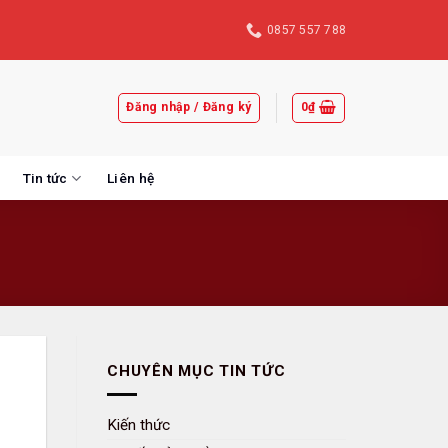
0857 557 788
Đăng nhập / Đăng ký
0
₫
Tin tức
Liên hệ
CHUYÊN MỤC TIN TỨC
Kiến thức