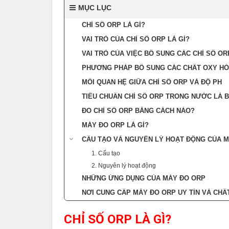
MỤC LỤC
CHỈ SỐ ORP LÀ GÌ?
VAI TRÒ CỦA CHỈ SỐ ORP LÀ GÌ?
VAI TRÒ CỦA VIỆC BỔ SUNG CÁC CHỈ SỐ OR
PHƯƠNG PHÁP BỔ SUNG CÁC CHẤT OXY HÓ
MỐI QUAN HỆ GIỮA CHỈ SỐ ORP VÀ ĐỘ PH
TIÊU CHUẨN CHỈ SỐ ORP TRONG NƯỚC LÀ 
ĐO CHỈ SỐ ORP BẰNG CÁCH NÀO?
MÁY ĐO ORP LÀ GÌ?
CẤU TẠO VÀ NGUYÊN LÝ HOẠT ĐỘNG CỦA 
1. Cấu tạo
2. Nguyên lý hoạt động
NHỮNG ỨNG DỤNG CỦA MÁY ĐO ORP
NƠI CUNG CẤP MÁY ĐO ORP UY TÍN VÀ CH
CHỈ SỐ ORP LÀ GÌ?