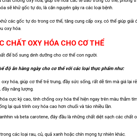
chất chống oxy hóa, giúp trẻ hóa các tế bào trong cơ thể, phòng t
hóa sẽ khử gốc tự do, là căn nguyên gây ra các loại bệnh.
ử các gốc tự do trong cơ thể, tăng cung cấp oxy, có thể giúp giải 
ệu oxy hóa.
C CHẤT OXY HÓA CHO CƠ THỂ
hất để bổ sung dinh dưỡng cho cơ thể con người.
ế độ ăn hàng ngày cho cơ thể với các loại thực phẩm như:
xy hóa, giúp cơ thể trẻ trung, đầy sức sống, rất dễ tìm mà giá lại rẻ
, đầy năng lượng.
y hóa cực kỳ cao, tính chống oxy hóa thể hiện ngay trên màu thẫm tí
ng lại quá trình oxy hóa cao hơn chuối và táo nhiều lần.
axanhhin và beta carotene, đây đầu là những chất diệt sạch các chất 
rong các loại rau, củ, quả xanh hoặc chín mọng tự nhiên khác.