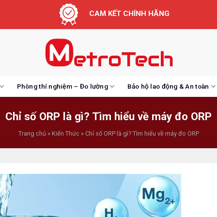
CAM KẾT CHÍNH HÃNG
Phòng thí nghiệm – Đo lường
Bảo hộ lao động & An toàn
Chỉ số ORP là gì? Tìm hiểu về máy đo ORP
Trang chủ
»
Kiến Thức
»
Chỉ số ORP là gì? Tìm hiểu về máy đo ORP