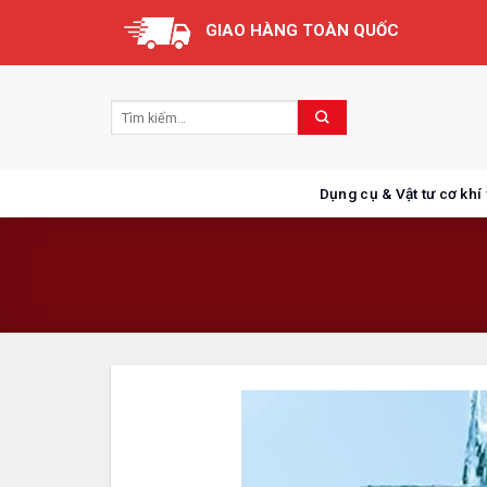
Skip
GIAO HÀNG TOÀN QUỐC
to
content
Dụng cụ & Vật tư cơ khí