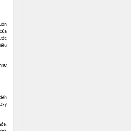
guồn
 của
nước
hiều
 như
 đến
(Oxy
hỏe.