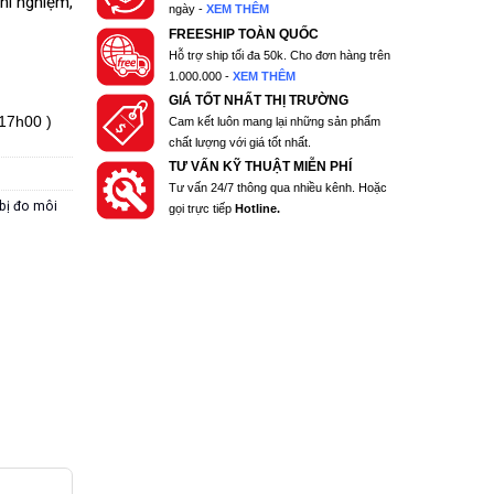
hí nghiệm,
ngày -
XEM THÊM
FREESHIP TOÀN QUỐC
Hỗ trợ ship tối đa 50k. Cho đơn hàng trên
1.000.000 -
XEM THÊM
GIÁ TỐT NHẤT THỊ TRƯỜNG
 17h00 )
Cam kết luôn mang lại những sản phẩm
chất lượng với giá tốt nhất.
TƯ VẤN KỸ THUẬT MIỄN PHÍ
Tư vấn 24/7 thông qua nhiều kênh. Hoặc
 bị đo môi
gọi trực tiếp
Hotline.