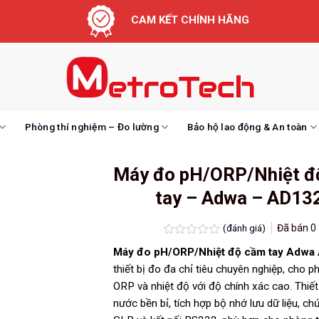
CAM KẾT CHÍNH HÃNG
Phòng thí nghiệm – Đo lường
Bảo hộ lao động & An toàn
Máy đo pH/ORP/Nhiệt đ
tay – Adwa – AD13
(đánh giá)
Đã bán
0
Được
Máy đo pH/ORP/Nhiệt độ cầm tay Adwa
xếp
hạng
thiết bị đo đa chỉ tiêu chuyên nghiệp, cho p
0.0
ORP và nhiệt độ với độ chính xác cao. Thiế
5
sao
nước bền bỉ, tích hợp bộ nhớ lưu dữ liệu, c