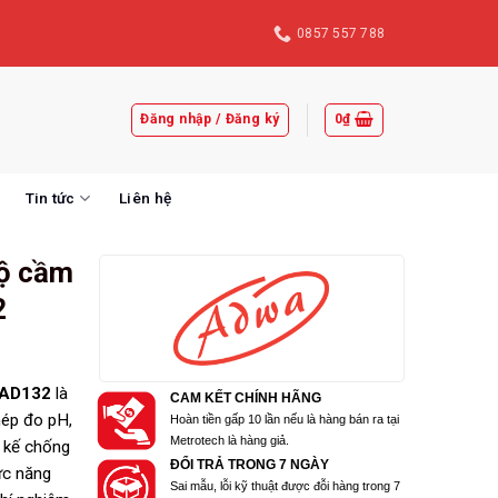
0857 557 788
Đăng nhập / Đăng ký
0
₫
Tin tức
Liên hệ
ộ cầm
2
 AD132
là
CAM KẾT CHÍNH HÃNG
hép đo pH,
Hoàn tiền gấp 10 lần nếu là hàng bán ra tại
Metrotech là hàng giả.
t kế chống
ĐỔI TRẢ TRONG 7 NGÀY
hức năng
Sai mẫu, lỗi kỹ thuật được đỗi hàng trong 7