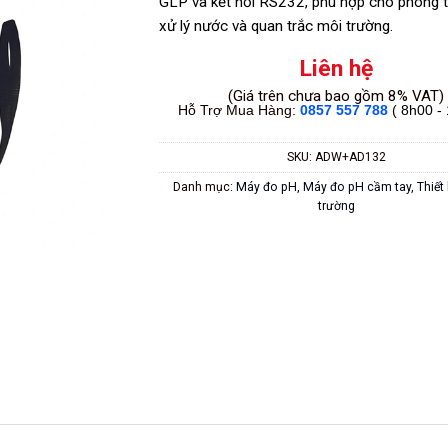
GLP và kết nối RS232, phù hợp cho phòng t
xử lý nước và quan trắc môi trường.
Liên hệ
(Giá trên chưa bao gồm 8% VAT)
Hỗ Trợ Mua Hàng:
0857 557 788
( 8h00 -
SKU:
ADW+AD132
Danh mục:
Máy đo pH
,
Máy đo pH cầm tay
,
Thiết
trường