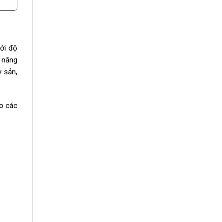
ới độ
c năng
y sản,
ho các