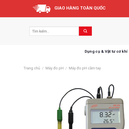
Skip
GIAO HÀNG TOÀN QUỐC
to
content
Dụng cụ & Vật tư cơ khí
Trang chủ
/
Máy đo pH
/
Máy đo pH cầm tay