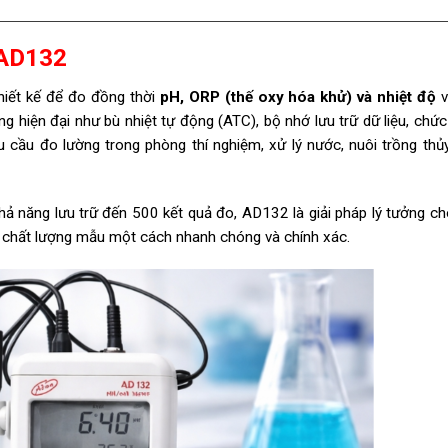
 AD132
iết kế để đo đồng thời
pH, ORP (thế oxy hóa khử) và nhiệt độ
v
ăng hiện đại như bù nhiệt tự động (ATC), bộ nhớ lưu trữ dữ liệu, chứ
u cầu đo lường trong phòng thí nghiệm, xử lý nước, nuôi trồng thủ
 khả năng lưu trữ đến 500 kết quả đo, AD132 là giải pháp lý tưởng c
át chất lượng mẫu một cách nhanh chóng và chính xác.