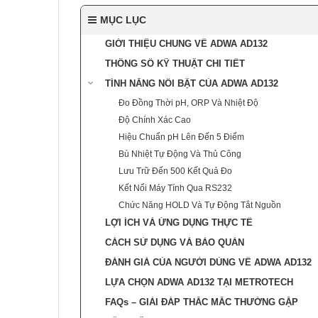
MỤC LỤC
GIỚI THIỆU CHUNG VỀ ADWA AD132
THÔNG SỐ KỸ THUẬT CHI TIẾT
TÍNH NĂNG NỔI BẬT CỦA ADWA AD132
Đo Đồng Thời pH, ORP Và Nhiệt Độ
Độ Chính Xác Cao
Hiệu Chuẩn pH Lên Đến 5 Điểm
Bù Nhiệt Tự Động Và Thủ Công
Lưu Trữ Đến 500 Kết Quả Đo
Kết Nối Máy Tính Qua RS232
Chức Năng HOLD Và Tự Động Tắt Nguồn
LỢI ÍCH VÀ ỨNG DỤNG THỰC TẾ
CÁCH SỬ DỤNG VÀ BẢO QUẢN
ĐÁNH GIÁ CỦA NGƯỜI DÙNG VỀ ADWA AD132
LỰA CHỌN ADWA AD132 TẠI METROTECH
FAQs – GIẢI ĐÁP THẮC MẮC THƯỜNG GẶP