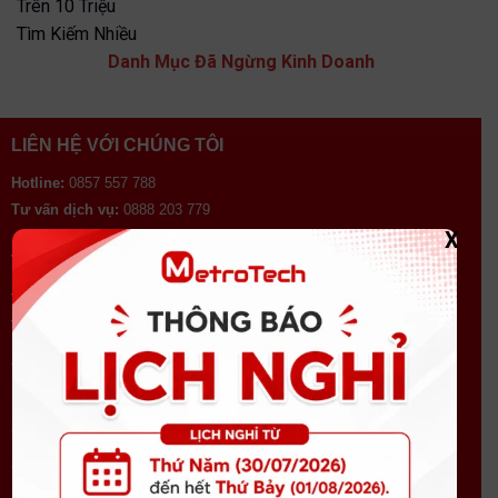
Trên 10 Triệu
Tìm Kiếm Nhiều
Danh Mục Đã Ngừng Kinh Doanh
LIÊN HỆ VỚI CHÚNG TÔI
Hotline:
0857 557 788
Tư vấn dịch vụ:
0888 203 779
X
THỜI GIAN LÀM VIỆC
Thứ 2 - Thứ 6:
8h00 - 12h00 và 13h00 - 17h00.
Thứ 7:
8h00 - 12h00.
VỀ CHÚNG TÔI
Liên hệ
Giới thiệu
Chăm sóc khách hàng