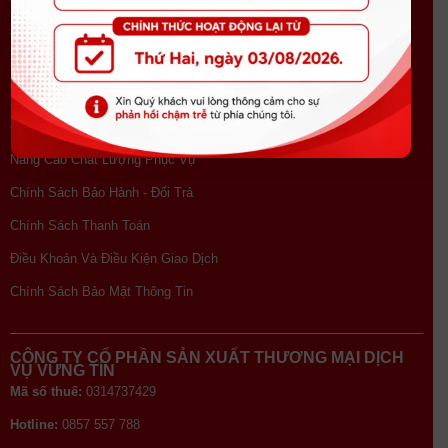
Tin tức
Tuyển dụng
Nội quy cửa hàng
CHÍNH SÁCH
Chính Sách Giao Hàng
Nâng Cao Chất Lượng Phục Vụ
Chính Sách Bảo Hành - Đổi Trả
Chính Sách Thanh Toán
Điều Khoản Và Điều Kiện Giao Dịch
Chính Sách Bảo Mật Thông Tin
CÔNG TY CỔ PHẦN SẢN XUẤT THƯƠNG MẠI DỊCH
VỤ VỮNG TÍN
Mã số thuế:
0314737429
Hotline:
0857 557 788