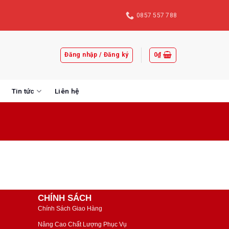
0857 557 788
Đăng nhập / Đăng ký
0
₫
Tin tức
Liên hệ
CHÍNH SÁCH
Chính Sách Giao Hàng
Nâng Cao Chất Lượng Phục Vụ