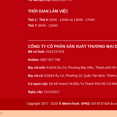
Tư vấn dịch vụ:
0888 203 779
THỜI GIAN LÀM VIỆC
Thứ 2 - Thứ 6:
8h00 - 12h00 và 13h00 - 17h00.
Thứ 7:
8h00 - 12h00.
CÔNG TY CỔ PHẦN SẢN XUẤT THƯƠNG MẠI D
Mã số thuế:
0314737429
Hotline:
0857 557 788
Địa chỉ mới:
618/34 Âu Cơ, Phường Bảy Hiền, Thành phố Hồ C
Địa chỉ cũ:
618/34 Âu Cơ, Phường 10, Quận Tân Bình, Thành p
Cơ quan cấp:
Sở Kế Hoạch Và Đầu Tư Thành Phố Hồ Chí Min
Ngày cấp:
15/11/2017
Copyright 2017 - 2025 ©
MetroTech.
GPKD:
0314737429 do sở