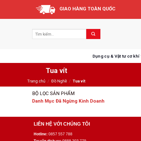
Skip
GIAO HÀNG TOÀN QUỐC
to
content
Dụng cụ & Vật tư cơ khí
Tua vít
Trang chủ
/
Đồ Nghề
/
Tua vít
BỘ LỌC SẢN PHẨM
Danh Mục Đã Ngừng Kinh Doanh
LIÊN HỆ VỚI CHÚNG TÔI
Hotline:
0857 557 788