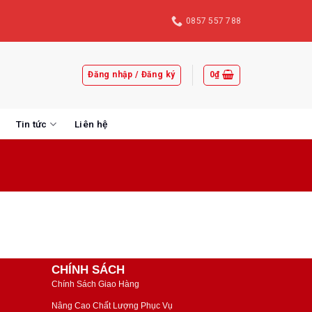
0857 557 788
Đăng nhập / Đăng ký
0
₫
Tin tức
Liên hệ
CHÍNH SÁCH
Chính Sách Giao Hàng
Nâng Cao Chất Lượng Phục Vụ