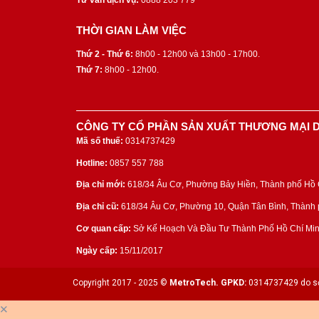
Tư vấn dịch vụ:
0888 203 779
THỜI GIAN LÀM VIỆC
Thứ 2 - Thứ 6:
8h00 - 12h00 và 13h00 - 17h00.
Thứ 7:
8h00 - 12h00.
CÔNG TY CỔ PHẦN SẢN XUẤT THƯƠNG MẠI D
Mã số thuế:
0314737429
Hotline:
0857 557 788
Địa chỉ mới:
618/34 Âu Cơ, Phường Bảy Hiền, Thành phố Hồ C
Địa chỉ cũ:
618/34 Âu Cơ, Phường 10, Quận Tân Bình, Thành p
Cơ quan cấp:
Sở Kế Hoạch Và Đầu Tư Thành Phố Hồ Chí Min
Ngày cấp:
15/11/2017
Copyright 2017 - 2025 ©
MetroTech.
GPKD:
0314737429 do sở