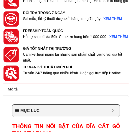
Hoàn tiền gấp 10 lần nếu là hàng bán ra tại Metrotech là hàng giả.
ĐỔI TRẢ TRONG 7 NGÀY
Sai mẫu, lỗi kỹ thuật được đỗi hàng trong 7 ngày -
XEM THÊM
FREESHIP TOÀN QUỐC
Hỗ trợ ship tối đa 50k. Cho đơn hàng trên 1.000.000 -
XEM THÊM
GIÁ TỐT NHẤT THỊ TRƯỜNG
Cam kết luôn mang lại những sản phẩm chất lượng với giá tốt
nhất.
TƯ VẤN KỸ THUẬT MIỄN PHÍ
Tư vấn 24/7 thông qua nhiều kênh. Hoặc gọi trực tiếp
Hotline.
Mô tả
MỤC LỤC
THÔNG TIN NỔI BẬT CỦA ĐĨA CẮT GỖ