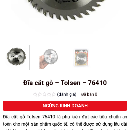
Đĩa cắt gỗ – Tolsen – 76410
(đánh giá)
Đã bán
0
Được
NGỪNG KINH DOANH
xếp
hạng
0.0
Đĩa cắt gỗ Tolsen 76410 là phụ kiện đạt các tiêu chuẩn an
5
toàn cho một sản phẩm quốc tế, có thể được sử dụng lâu dài
sao