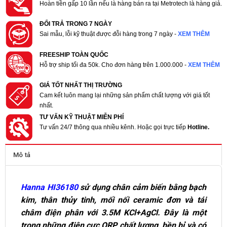
Hoàn tiền gấp 10 lần nếu là hàng bán ra tại Metrotech là hàng giả.
ĐỔI TRẢ TRONG 7 NGÀY
Sai mẫu, lỗi kỹ thuật được đỗi hàng trong 7 ngày -
XEM THÊM
FREESHIP TOÀN QUỐC
Hỗ trợ ship tối đa 50k. Cho đơn hàng trên 1.000.000 -
XEM THÊM
GIÁ TỐT NHẤT THỊ TRƯỜNG
Cam kết luôn mang lại những sản phẩm chất lượng với giá tốt
nhất.
TƯ VẤN KỸ THUẬT MIỄN PHÍ
Tư vấn 24/7 thông qua nhiều kênh. Hoặc gọi trực tiếp
Hotline.
Mô tả
Hanna HI36180
sử dụng chân cảm biến bằng bạch
kim, thân thủy tinh, mối nối ceramic đơn và tái
châm điện phân với 3.5M KCl+AgCl. Đây là một
trong những điện cực ORP chất lượng, bền bỉ và có