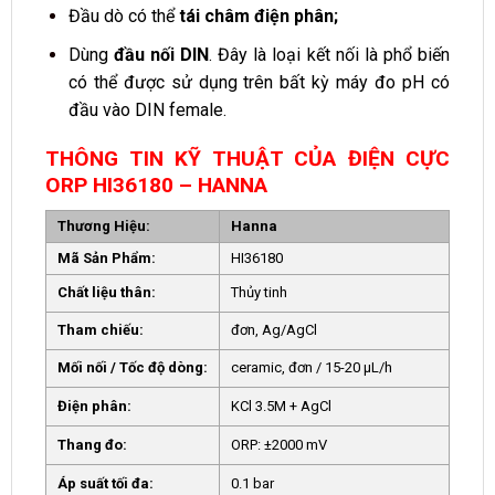
Đầu dò có thể
tái châm điện phân;
Dùng
đầu nối DIN
. Đây là loại kết nối là phổ biến
có thể được sử dụng trên bất kỳ máy đo pH có
đầu vào DIN female.
THÔNG TIN KỸ THUẬT CỦA ĐIỆN CỰC
ORP HI36180 – HANNA
Thương Hiệu:
Hanna
Mã Sản Phẩm:
HI36180
Chất liệu thân:
Thủy tinh
Tham chiếu:
đơn, Ag/AgCl
Mối nối / Tốc độ dòng:
ceramic, đơn / 15-20 μL/h
Điện phân:
KCl 3.5M + AgCl
Thang đo:
ORP: ±2000 mV
Áp suất tối đa:
0.1 bar