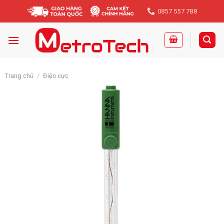
Skip
0857 557 788
to
content
Trang chủ
/
Điện cực