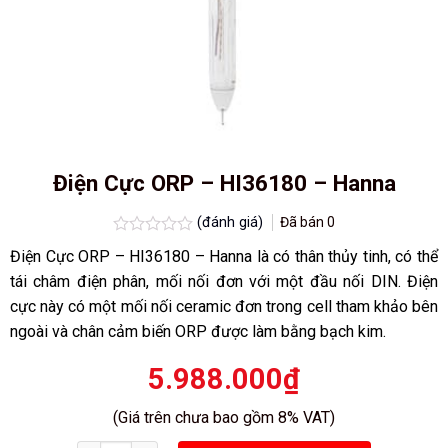
Điện Cực ORP – HI36180 – Hanna
(đánh giá)
Đã bán
0
Được
Điện Cực ORP – HI36180 – Hanna là có thân thủy tinh, có thể
xếp
hạng
tái châm điện phân, mối nối đơn với một đầu nối DIN. Điện
0.0
cực này có một mối nối ceramic đơn trong cell tham khảo bên
5
sao
ngoài và chân cảm biến ORP được làm bằng bạch kim.
5.988.000
₫
(Giá trên chưa bao gồm 8% VAT)