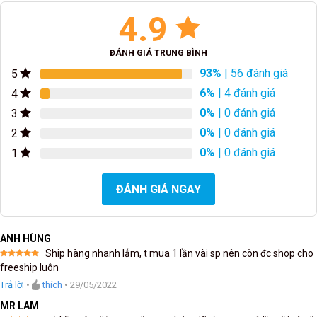
4.9
ĐÁNH GIÁ TRUNG BÌNH
93%
| 56 đánh giá
5
6%
| 4 đánh giá
4
0%
| 0 đánh giá
3
0%
| 0 đánh giá
2
0%
| 0 đánh giá
1
ĐÁNH GIÁ NGAY
ANH HÙNG
Ship hàng nhanh lắm, t mua 1 lần vài sp nên còn đc shop cho
Được xếp
freeship luôn
hạng
5
5
sao
Trả lời
•
thích
•
29/05/2022
MR LAM