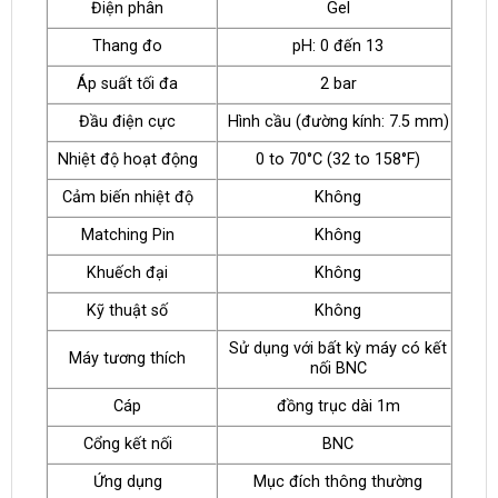
Điện phân
Gel
Thang đo
pH: 0 đến 13
Áp suất tối đa
2 bar
Đầu điện cực
Hình cầu (đường kính: 7.5 mm)
Nhiệt độ hoạt động
0 to 70°C (32 to 158°F)
Cảm biến nhiệt độ
Không
Matching Pin
Không
Khuếch đại
Không
Kỹ thuật số
Không
Sử dụng với bất kỳ máy có kết
Máy tương thích
nối BNC
Cáp
đồng trục dài 1m
Cổng kết nối
BNC
Ứng dụng
Mục đích thông thường