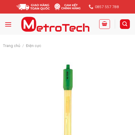
Skip
0857 557 788
to
content
Trang chủ
/
Điện cực