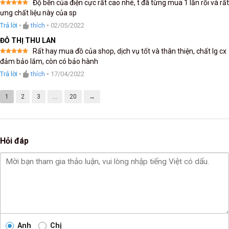
Độ bền của điện cực rất cao nhé, t đã từng mua 1 lần rồi và rất
Được xếp
ưng chất liệu này của sp
hạng
5
5
sao
Trả lời
•
thích
•
02/05/2022
ĐỖ THỊ THU LAN
Rất hay mua đồ của shop, dịch vụ tốt và thân thiện, chất lg cx
Được xếp
đảm bảo lắm, còn có bảo hành
hạng
5
5
sao
Trả lời
•
thích
•
17/04/2022
1
2
3
…
20
→
Hỏi đáp
Anh
Chị