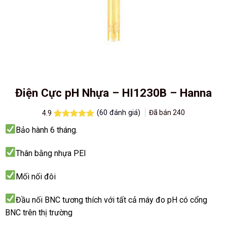
Điện Cực pH Nhựa – HI1230B – Hanna
(
60
đánh giá)
Đã bán
240
4.9
4.9
60
trên 5
Bảo hành 6 tháng.
dựa trên
đánh giá
Thân bằng nhựa PEI
Mối nối đôi
Đầu nối BNC tương thích với tất cả máy đo pH có cổng
BNC trên thị trường