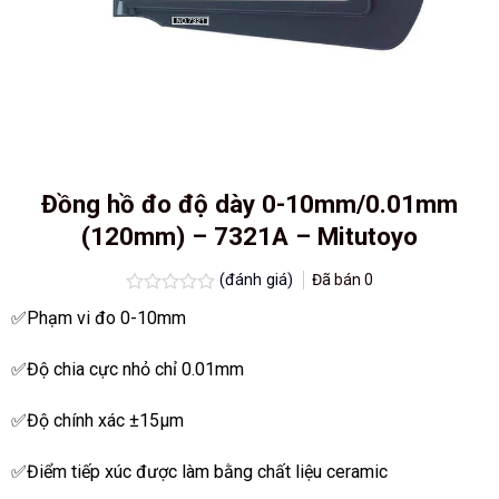
Đồng hồ đo độ dày 0-10mm/0.01mm
(120mm) – 7321A – Mitutoyo
(đánh giá)
Đã bán
0
Được
✅Phạm vi đo 0-10mm
xếp
hạng
0.0
✅Độ chia cực nhỏ chỉ 0.01mm
5
sao
✅Độ chính xác ±15
µm
✅Điểm tiếp xúc được làm bằng chất liệu ceramic