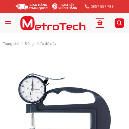
Skip
0857 557 788
to
content
Trang chủ
/
Đồng hồ đo độ dày