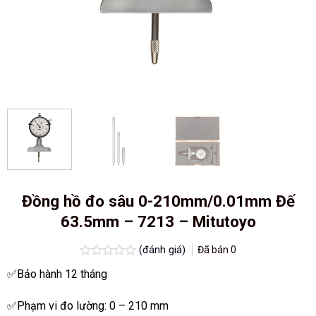
Đồng hồ đo sâu 0-210mm/0.01mm Đế
63.5mm – 7213 – Mitutoyo
(đánh giá)
Đã bán
0
Được
✅Bảo hành 12 tháng
xếp
hạng
0.0
✅Phạm vi đo lường: 0 – 210 mm
5