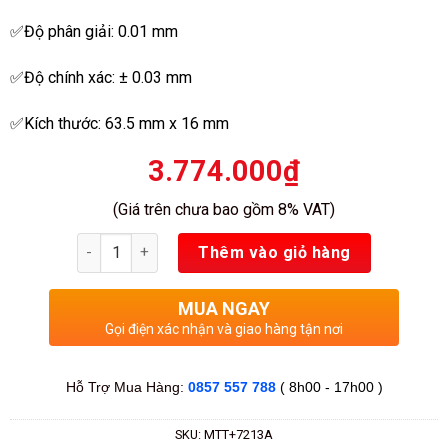
sao
✅Độ phân giải: 0.01 mm
✅Độ chính xác: ± 0.03 mm
✅Kích thước: 63.5 mm x 16 mm
3.774.000
₫
(Giá trên chưa bao gồm 8% VAT)
Số lượng
Thêm vào giỏ hàng
MUA NGAY
Gọi điện xác nhận và giao hàng tận nơi
Hỗ Trợ Mua Hàng:
0857 557 788
( 8h00 - 17h00 )
SKU:
MTT+7213A