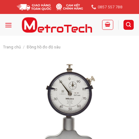
Skip
0857 557 788
to
content
Trang chủ
/
Đồng hồ đo độ sâu