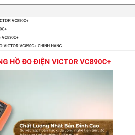
ICTOR VC890C+
90C+
 VC890C+
Ồ VICTOR VC890C+ CHÍNH HÃNG
NG HỒ ĐO ĐIỆN VICTOR VC890C+