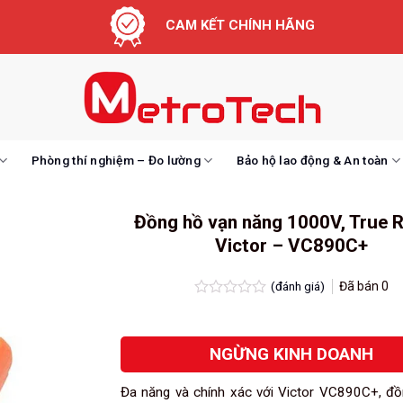
CAM KẾT CHÍNH HÃNG
Phòng thí nghiệm – Đo lường
Bảo hộ lao động & An toàn
Đồng hồ vạn năng 1000V, True 
Victor – VC890C+
(đánh giá)
Đã bán
0
Được
xếp
hạng
NGỪNG KINH DOANH
0.0
5
sao
Đa năng và chính xác với Victor VC890C+, đ