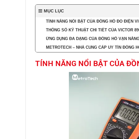
MỤC LỤC
TÍNH NĂNG NỔI BẬT CỦA ĐỒNG HỒ ĐO ĐIỆN V
THÔNG SỐ KỸ THUẬT CHI TIẾT CỦA VICTOR 8
ỨNG DỤNG ĐA DẠNG CỦA ĐỒNG HỒ VẠN NĂNG
METROTECH – NHÀ CUNG CẤP UY TÍN ĐỒNG H
TÍNH NĂNG NỔI BẬT CỦA ĐỒ