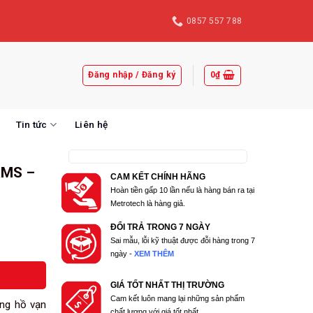
0857 557 788
Đăng nhập / Đăng ký
0
₫
Tin tức
Liên hệ
RMS –
CAM KẾT CHÍNH HÃNG
Hoàn tiền gấp 10 lần nếu là hàng bán ra tại
Metrotech là hàng giả.
ĐỔI TRẢ TRONG 7 NGÀY
Sai mẫu, lỗi kỹ thuật được đỗi hàng trong 7
ngày -
XEM THÊM
GIÁ TỐT NHẤT THỊ TRƯỜNG
Cam kết luôn mang lại những sản phẩm
ồng hồ vạn
chất lượng với giá tốt nhất.