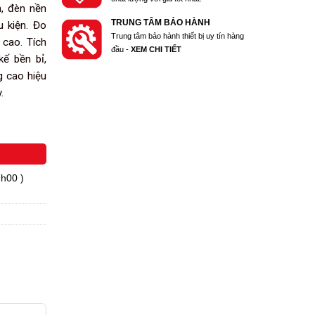
n, đèn nền
TRUNG TÂM BẢO HÀNH
u kiện. Đo
Trung tâm bảo hành thiết bị uy tín hàng
 cao. Tích
đầu -
XEM CHI TIẾT
kế bền bỉ,
g cao hiệu
.
7h00 )