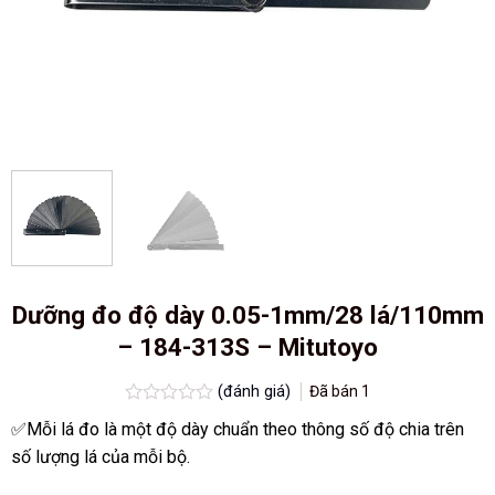
Dưỡng đo độ dày 0.05-1mm/28 lá/110mm
– 184-313S – Mitutoyo
(đánh giá)
Đã bán
1
Được
✅Mỗi lá đo là một độ dày chuẩn theo thông số độ chia trên
xếp
hạng
số lượng lá của mỗi bộ.
0.0
5