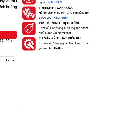
iày và mũi
ngày -
XEM THÊM
 ảnh hưởng
FREESHIP TOÀN QUỐC
Hỗ trợ ship tối đa 50k. Cho đơn hàng trên
1.000.000 -
XEM THÊM
GIÁ TỐT NHẤT THỊ TRƯỜNG
)
Cam kết luôn mang lại những sản phẩm
chất lượng với giá tốt nhất.
TƯ VẤN KỸ THUẬT MIỄN PHÍ
 17h00 )
Tư vấn 24/7 thông qua nhiều kênh. Hoặc
gọi trực tiếp
Hotline.
 hộ Jogger