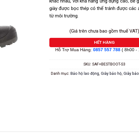
khác nhau, với khả năng ứng dụng cao, đế g
giày được bọc thép có thể tránh được các
từ môi trường.
(Giá trên chưa bao gồm thuế VAT
HẾT HÀNG
Hỗ Trợ Mua Hàng:
0857 557 788
( 8h00 -
SKU:
SAF+BESTBOOT-S3
Danh mục:
Bảo hộ lao động
,
Giày bảo hộ
,
Giày bảo