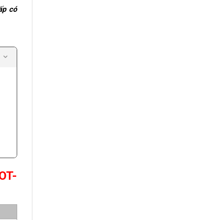
ấp có
OT-