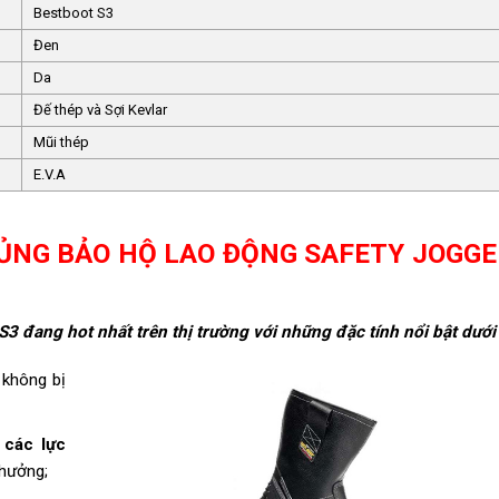
Bestboot S3
Đen
Da
Đế thép và Sợi Kevlar
Mũi thép
E.V.A
 ỦNG BẢO HỘ LAO ĐỘNG SAFETY JOGGE
3 đang hot nhất trên thị trường với những đặc tính nổi bật dưới
 không bị
 các lực
 hưởng;