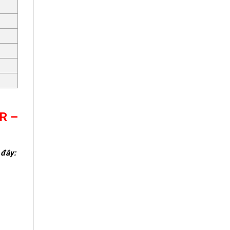
R –
 đây: