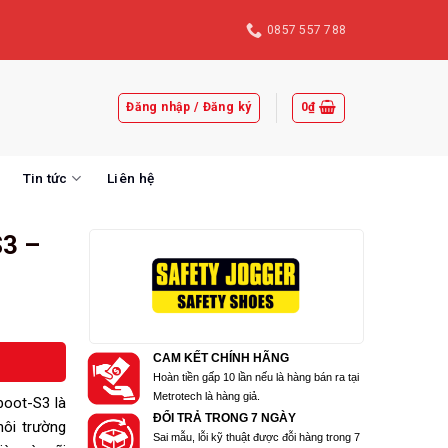
0857 557 788
Đăng nhập / Đăng ký
0
₫
Tin tức
Liên hệ
S3 –
CAM KẾT CHÍNH HÃNG
Hoàn tiền gấp 10 lần nếu là hàng bán ra tại
Metrotech là hàng giả.
boot-S3 là
ĐỔI TRẢ TRONG 7 NGÀY
ôi trường
Sai mẫu, lỗi kỹ thuật được đỗi hàng trong 7