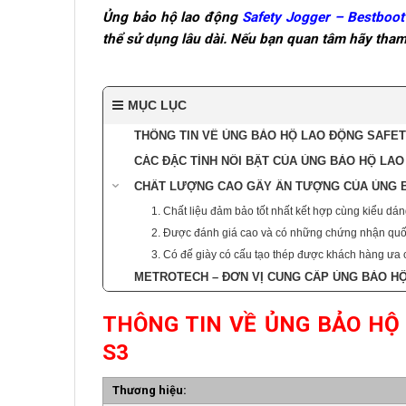
Ủng bảo hộ lao động
Safety Jogger – Bestboot
thể sử dụng lâu dài. Nếu bạn quan tâm hãy tham
MỤC LỤC
THÔNG TIN VỀ ỦNG BẢO HỘ LAO ĐỘNG SAFE
CÁC ĐẶC TÍNH NỔI BẬT CỦA ỦNG BẢO HỘ LA
CHẤT LƯỢNG CAO GÂY ẤN TƯỢNG CỦA ỦNG B
1. Chất liệu đảm bảo tốt nhất kết hợp cùng kiểu dán
2. Được đánh giá cao và có những chứng nhận quố
3. Có đế giày có cấu tạo thép được khách hàng ưa
METROTECH – ĐƠN VỊ CUNG CẤP ỦNG BẢO H
THÔNG TIN VỀ ỦNG BẢO HỘ
S3
Thương hiệu: