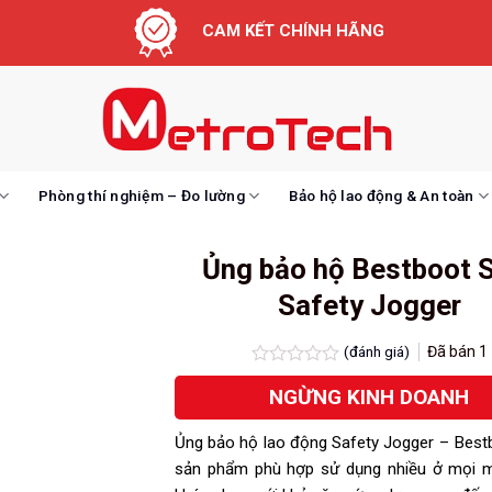
CAM KẾT CHÍNH HÃNG
Phòng thí nghiệm – Đo lường
Bảo hộ lao động & An toàn
Ủng bảo hộ Bestboot 
Safety Jogger
(đánh giá)
Đã bán
1
Được
NGỪNG KINH DOANH
xếp
hạng
0.0
Ủng bảo hộ lao động Safety Jogger – Best
5
sao
sản phẩm phù hợp sử dụng nhiều ở mọi m