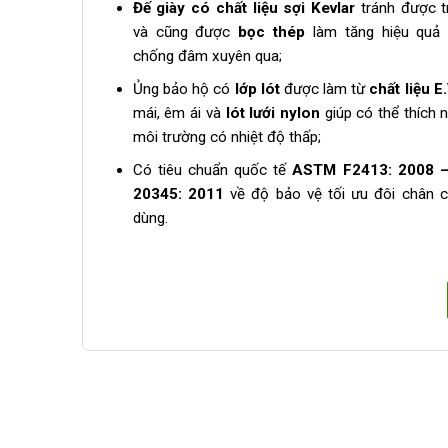
Đế giày có chất liệu sợi Kevlar
tránh được t
và cũng được
bọc thép
làm tăng hiệu quả 
chống đâm xuyên qua;
Ủng bảo hộ có
lớp lót
được làm từ
chất liệu E
mái, êm ái và
lót lưới nylon
giúp có thể thích 
môi trường có nhiệt độ thấp;
Có tiêu chuẩn quốc tế
ASTM F2413: 2008 –
20345: 2011
về độ bảo vệ tối ưu đôi chân c
dùng.