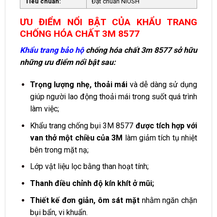
Tiêu chuẩn:
Đạt chuẩn NIOSH
ƯU ĐIỂM NỔI BẬT CỦA KHẨU TRANG
CHỐNG HÓA CHẤT 3M 8577
Khẩu trang bảo hộ
chống hóa chất 3m 8577 sở hữu
những ưu điểm nổi bật sau:
Trọng lượng nhẹ, thoải mái
và dễ dàng sử dụng
giúp người lao động thoải mái trong suốt quá trình
làm việc;
Khẩu trang chống bụi 3M 8577
được tích hợp với
van thở một chiều của 3M
làm giảm tích tụ nhiệt
bên trong mặt nạ;
Lớp vật liệu lọc bằng than hoạt tính;
Thanh điều chỉnh độ kín khít ở mũi;
Thiết kế đơn giản, ôm sát mặt
nhằm ngăn chặn
bụi bẩn, vi khuẩn.