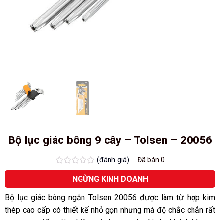
Bộ lục giác bông 9 cây – Tolsen – 20056
(đánh giá)
Đã bán
0
Được
NGỪNG KINH DOANH
xếp
hạng
0.0
Bộ lục giác bông ngắn Tolsen 20056 được làm từ hợp kim
5
thép cao cấp có thiết kế nhỏ gọn nhưng mà độ chắc chắn rất
sao