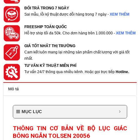
ĐỔI TRẢ TRONG 7 NGÀY
Sai mẫu, lỗi kỹ thuật được đỗi hàng trong 7 ngày -
XEM THÊM
FREESHIP TOÀN QUỐC
Hỗ trợ ship tối đa 50k. Cho đơn hàng trên 1.000.000 -
XEM THÊM
GIÁ TỐT NHẤT THỊ TRƯỜNG
Cam kết luôn mang lại những sản phẩm chất lượng với giá tốt
nhất.
TƯ VẤN KỸ THUẬT MIỄN PHÍ
Tư vấn 24/7 thông qua nhiều kênh. Hoặc gọi trực tiếp
Hotline.
Mô tả
MỤC LỤC
THÔNG TIN CƠ BẢN VỀ BỘ LỤC GIÁC
BÔNG NGẮN TOLSEN 20056