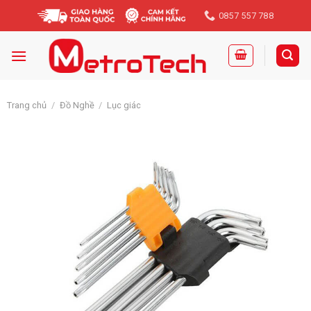
Skip
0857 557 788
to
content
Trang chủ
/
Đồ Nghề
/
Lục giác