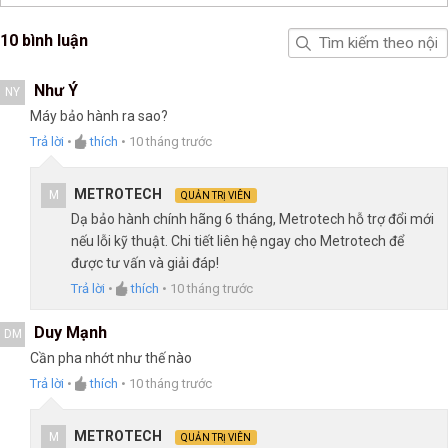
10 bình luận
Như Ý
NY
Máy bảo hành ra sao?
Trả lời
•
thích
•
10 tháng trước
METROTECH
M
QUẢN TRỊ VIÊN
Dạ bảo hành chính hãng 6 tháng, Metrotech hỗ trợ đổi mới
nếu lỗi kỹ thuật. Chi tiết liên hệ ngay cho Metrotech để
được tư vấn và giải đáp!
Trả lời
•
thích
•
10 tháng trước
Duy Mạnh
DM
Cần pha nhớt như thế nào
Trả lời
•
thích
•
10 tháng trước
METROTECH
M
QUẢN TRỊ VIÊN