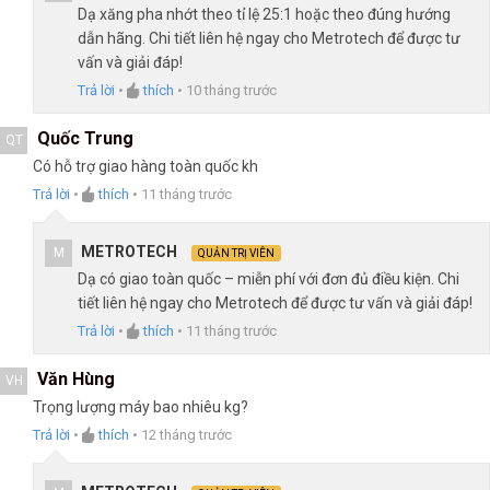
Dạ xăng pha nhớt theo tỉ lệ 25:1 hoặc theo đúng hướng
dẫn hãng. Chi tiết liên hệ ngay cho Metrotech để được tư
vấn và giải đáp!
Trả lời
•
thích
•
10 tháng trước
Quốc Trung
QT
Có hỗ trợ giao hàng toàn quốc kh
Trả lời
•
thích
•
11 tháng trước
METROTECH
M
QUẢN TRỊ VIÊN
Dạ có giao toàn quốc – miễn phí với đơn đủ điều kiện. Chi
tiết liên hệ ngay cho Metrotech để được tư vấn và giải đáp!
Trả lời
•
thích
•
11 tháng trước
Văn Hùng
VH
Trọng lượng máy bao nhiêu kg?
Trả lời
•
thích
•
12 tháng trước