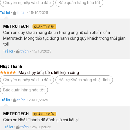
Chuyên nghiệp và chu đáo
Bảo quản hàng hóa tốt
hạng
5
5
sao
Trả lời
•
thích
•
15/10/2025
METROTECH
QUẢN TRỊ VIÊN
Cảm ơn quý khách hàng đã tin tưởng ủng hộ sản phẩm của
Metrotech. Mong tiếp tục đồng hành cùng quý khách trong thời gian
tới!
Trả lời
•
thích
•
15/10/2025
Nhật Thành
Máy chạy bốc, bền, tiết kiệm xăng
Được xếp
Chuyên nghiệp và chu đáo
Hỗ trợ Khách hàng nhiệt tình
hạng
5
5
sao
Bảo quản hàng hóa tốt
Trả lời
•
thích
•
29/08/2025
METROTECH
QUẢN TRỊ VIÊN
Cảm ơn Nhật Thành đã đánh giá chi tiết ạ!
Trả lời
•
thích
•
29/08/2025