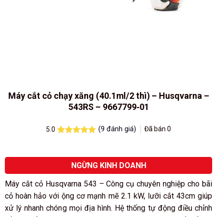
Máy cắt cỏ chạy xăng (40.1ml/2 thì) – Husqvarna –
543RS – 9667799‑01
(
9
đánh giá)
Đã bán
0
5.0
5.0
9
trên 5
dựa trên
đánh giá
NGỪNG KINH DOANH
Máy cắt cỏ Husqvarna 543 – Công cụ chuyên nghiệp cho bãi
cỏ hoàn hảo với ộng cơ mạnh mẽ 2.1 kW, lưỡi cắt 43cm giúp
xử lý nhanh chóng mọi địa hình. Hệ thống tự động điều chỉnh