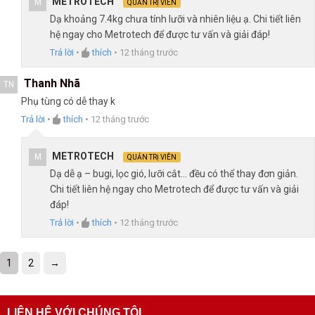
METROTECH
M
QUẢN TRỊ VIÊN
Dạ khoảng 7.4kg chưa tính lưỡi và nhiên liệu ạ. Chi tiết liên
hệ ngay cho Metrotech để được tư vấn và giải đáp!
Trả lời
•
thích
•
12 tháng trước
Thanh Nhã
TN
Phụ tùng có dễ thay k
Trả lời
•
thích
•
12 tháng trước
METROTECH
M
QUẢN TRỊ VIÊN
Dạ dễ ạ – bugi, lọc gió, lưỡi cắt… đều có thể thay đơn giản.
Chi tiết liên hệ ngay cho Metrotech để được tư vấn và giải
đáp!
Trả lời
•
thích
•
12 tháng trước
1
2
→
LIÊN HỆ VỚI CHÚNG TÔI