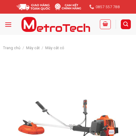
Skip
0857 557 788
to
content
Trang chủ
/
Máy cắt
/
Máy cắt cỏ