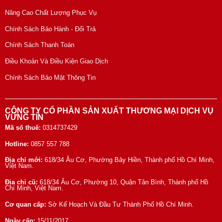
Nâng Cao Chất Lượng Phục Vụ
Chính Sách Bảo Hành - Đổi Trả
Chính Sách Thanh Toán
Điều Khoản Và Điều Kiện Giao Dịch
Chính Sách Bảo Mật Thông Tin
CÔNG TY CỔ PHẦN SẢN XUẤT THƯƠNG MẠI DỊCH VỤ
VỮNG TÍN
Mã số thuế:
0314737429
Hotline:
0857 557 788
Địa chỉ mới:
618/34 Âu Cơ, Phường Bảy Hiền, Thành phố Hồ Chí Minh,
Việt Nam.
Địa chỉ cũ:
618/34 Âu Cơ, Phường 10, Quận Tân Bình, Thành phố Hồ
Chí Minh, Việt Nam.
Cơ quan cấp:
Sở Kế Hoạch Và Đầu Tư Thành Phố Hồ Chí Minh.
Ngày cấp:
15/11/2017