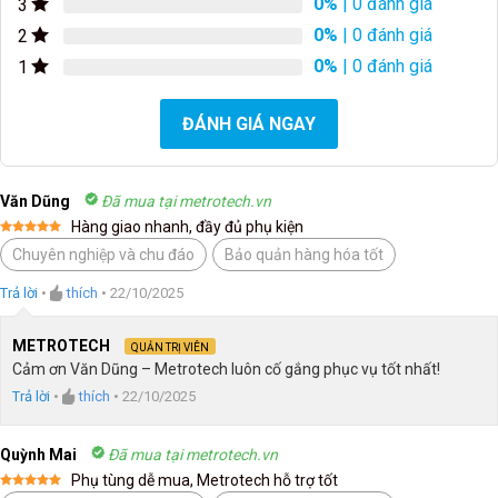
0%
| 0 đánh giá
3
0%
| 0 đánh giá
2
0%
| 0 đánh giá
1
ĐÁNH GIÁ NGAY
Văn Dũng
Đã mua tại metrotech.vn
Hàng giao nhanh, đầy đủ phụ kiện
Được xếp
Chuyên nghiệp và chu đáo
Bảo quản hàng hóa tốt
hạng
5
5
sao
Trả lời
•
thích
•
22/10/2025
METROTECH
QUẢN TRỊ VIÊN
Cảm ơn Văn Dũng – Metrotech luôn cố gắng phục vụ tốt nhất!
Trả lời
•
thích
•
22/10/2025
Quỳnh Mai
Đã mua tại metrotech.vn
Phụ tùng dễ mua, Metrotech hỗ trợ tốt
Được xếp