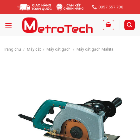
Skip
0857 557 788
to
content
Trang chủ
/
Máy cắt
/
Máy cắt gạch
/
Máy cắt gạch Makita