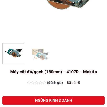
Máy cắt đá/gạch (180mm) – 4107R – Makita
(đánh giá)
Đã bán
0
Được
xếp
hạng
0.0
NGỪNG KINH DOANH
5