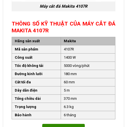
Máy cắt đá Makita 4107R
THÔNG SỐ KỸ THUẬT CỦA MÁY CẮT ĐÁ
MAKITA 4107R
Hãng sản xuất
Makita
Mã sản phẩm
4107R
Công suất
1400 W
Tốc độ không tải
5000 vòng/phút
Đường kính lưỡi
180 mm
Cắt tối đa
60 mm
Dây dẫn điện
5 m
Tổng chiều dài
370 mm
Trọng lượng
6.3 kg
Bảo hành
6 tháng