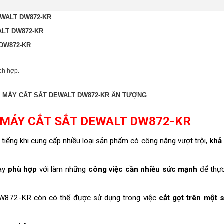
EWALT DW872-KR
ALT DW872-KR
 DW872-KR
ch hợp.
M MÁY CẮT SẮT DEWALT DW872-KR ẤN TƯỢNG
A MÁY CẮT SẮT DEWALT DW872-KR
i tiếng khi cung cấp nhiều loại sản phẩm có công năng vượt trội,
khả
này
phù hợp
với làm những
công việc cần nhiều sức mạnh
để thực
DW872-KR còn có thể được sử dụng trong việc
cắt gọt trên một s