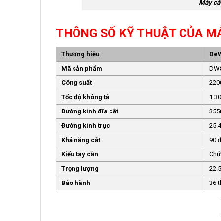
Máy cắ
THÔNG SỐ KỸ THUẬT CỦA M
Thương hiệu
DeW
Mã sản phẩm
DW8
Công suất
220
Tốc độ không tải
1.30
Đường kính đĩa cắt
35
Đường kính trục
25.
Khả năng cắt
90 
Kiểu tay cần
Chữ
Trọng lượng
22.
Bảo hành
36 