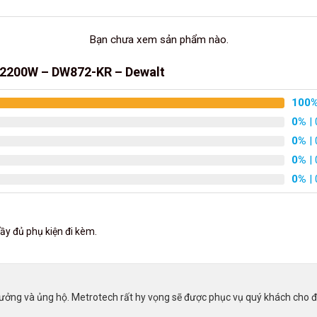
Bạn chưa xem sản phẩm nào.
 2200W – DW872-KR – Dewalt
100
0%
| 
0%
| 
0%
| 
0%
| 
y đủ phụ kiện đi kèm.
ưởng và ủng hộ. Metrotech rất hy vọng sẽ được phục vụ quý khách cho đ