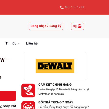
0857 557 788
Đăng nhập / Đăng ký
0
₫
Tin tức
Liên hệ
0W –
4
CAM KẾT CHÍNH HÃNG
Hoàn tiền gấp 10 lần nếu là hàng bán ra tại
Metrotech là hàng giả.
ĐỔI TRẢ TRONG 7 NGÀY
y, máy cắt
Sai mẫu, lỗi kỹ thuật được đỗi hàng trong 7