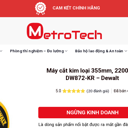
CAM KẾT CHÍNH HÃNG
Phòng thí nghiệm – Đo lường
Bảo hộ lao động & An toàn
Máy cắt kim loại 355mm, 220
DW872-KR – Dewalt
(
20
đánh giá)
Đã bán
5.0
5.0
20
trên 5
dựa trên
đánh giá
NGỪNG KINH DOANH
Là dòng sản phẩm nổi bật được ra mắt gần đâ