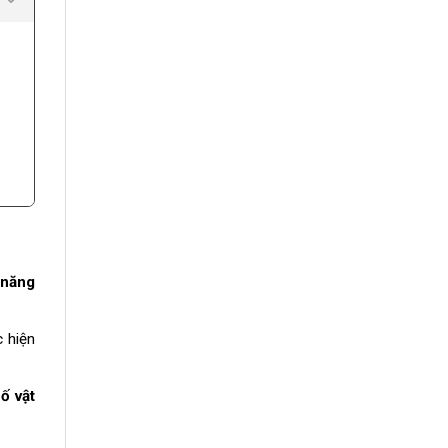
 năng
 hiện
ố vật