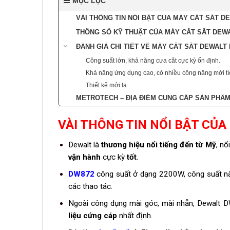
MỤC LỤC
VÀI THÔNG TIN NỔI BẬT CỦA MÁY CẮT SẮT D
THÔNG SỐ KỸ THUẬT CỦA MÁY CẮT SẮT DEW
ĐÁNH GIÁ CHI TIẾT VỀ MÁY CẮT SẮT DEWALT
Công suất lớn, khả năng cưa cắt cực kỳ ổn định.
Khả năng ứng dụng cao, có nhiều công năng mới tí
Thiết kế mới lạ
METROTECH – ĐỊA ĐIỂM CUNG CẤP SẢN PHẨ
VÀI THÔNG TIN NỔI BẬT CỦ
Dewalt là
thương hiệu nổi tiếng đến từ Mỹ
, nổ
vận hành
cực kỳ
tốt
.
DW872
công suất ở dạng 2200W, công suất 
các thao tác.
Ngoài công dụng mài góc, mài nhẵn, Dewalt 
liệu cứng cáp
nhất định.