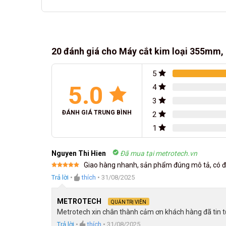
20 đánh giá cho
Máy cắt kim loại 355mm,
5
5.0
4
3
ĐÁNH GIÁ TRUNG BÌNH
2
1
Nguyen Thi Hien
Đã mua tại metrotech.vn
Giao hàng nhanh, sản phẩm đúng mô tả, có đầ
Được xếp
Trả lời
•
thích
•
31/08/2025
hạng
5
5
sao
METROTECH
QUẢN TRỊ VIÊN
Metrotech xin chân thành cảm ơn khách hàng đã tin t
Trả lời
•
thích
•
31/08/2025