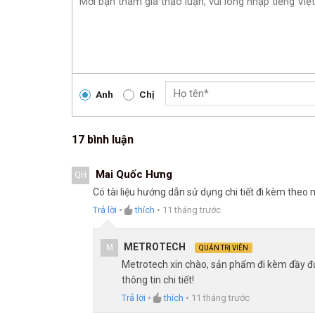
Anh
Chị
17 bình luận
Mai Quốc Hưng
QH
Có tài liệu hướng dẫn sử dụng chi tiết đi kèm the
Trả lời
•
thích
•
11 tháng trước
METROTECH
M
QUẢN TRỊ VIÊN
Metrotech xin chào, sản phẩm đi kèm đầy đủ 
thông tin chi tiết!
Trả lời
•
thích
•
11 tháng trước