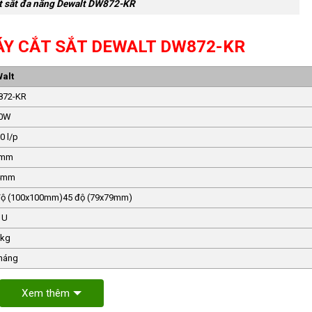
t sắt đa năng Dewalt DW872-KR
ÁY CẮT SẮT DEWALT DW872-KR
alt
72-KR
0W
0 l/p
5mm
4mm
độ (100x100mm)45 độ (79x79mm)
 U
5kg
tháng
Xem thêm