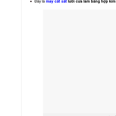
Đây là
máy cắt sắt
lưỡi cưa làm bằng hợp kim