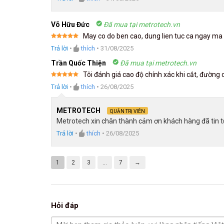
Võ Hữu Đức
Đã mua tại metrotech.vn
May co do ben cao, dung lien tuc ca ngay ma
Được xếp
Trả lời
•
thích
•
31/08/2025
hạng
5
5
sao
Trần Quốc Thiện
Đã mua tại metrotech.vn
Tôi đánh giá cao độ chính xác khi cắt, đường c
Được xếp
Trả lời
•
thích
•
26/08/2025
hạng
5
5
sao
METROTECH
QUẢN TRỊ VIÊN
Metrotech xin chân thành cảm ơn khách hàng đã tin t
Trả lời
•
thích
•
26/08/2025
1
2
3
…
7
→
Hỏi đáp