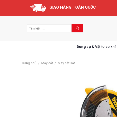
Skip
GIAO HÀNG TOÀN QUỐC
to
content
Dụng cụ & Vật tư cơ khí
Trang chủ
/
Máy cắt
/
Máy cắt sắt