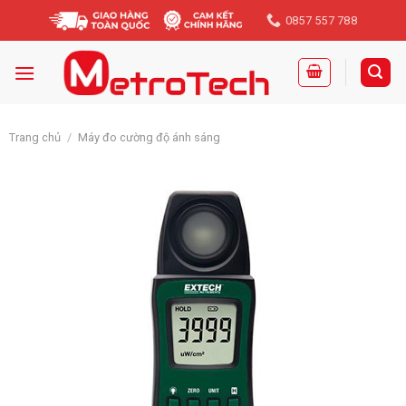
Skip
0857 557 788
to
content
Trang chủ
/
Máy đo cường độ ánh sáng