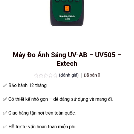
Máy Đo Ánh Sáng UV-AB – UV505 –
Extech
(đánh giá)
Đã bán
0
Được
✅ Bảo hành 12 tháng.
xếp
hạng
0.0
✅ Có thiết kế nhỏ gọn – dễ dàng sử dụng và mang đi.
5
sao
✅ Giao hàng tận nơi trên toàn quốc.
✅ Hỗ trợ tư vấn hoàn toàn miễn phí.