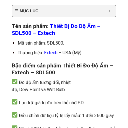
MỤC LỤC
Tên sản phẩm:
Thiết Bị Đo Độ Ẩm –
SDL500 – Extech
Mã sản phẩm: SDL500.
Thương hiệu:
Extech
– USA (Mỹ).
Đặc điểm sản phẩm Thiết Bị Đo Độ Ẩm –
Extech – SDL500
Đo đ
ộ ẩm tương đối
, nhiệt
độ,
Dew
Point
và
Wet
Bulb.
Lưu trữ giá trị đo trên
thẻ nhớ SD.
Điều chỉnh
dữ liệu
tỷ lệ lấy mẫu
:
1
đến
3600
giây.