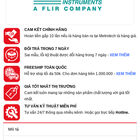
CAM KẾT CHÍNH HÃNG
Hoàn tiền gấp 10 lần nếu là hàng bán ra tại Metrotech là hàng giả.
ĐỔI TRẢ TRONG 7 NGÀY
Sai mẫu, lỗi kỹ thuật được đỗi hàng trong 7 ngày -
XEM THÊM
FREESHIP TOÀN QUỐC
Hỗ trợ ship tối đa 50k. Cho đơn hàng trên 1.000.000 -
XEM THÊM
GIÁ TỐT NHẤT THỊ TRƯỜNG
Cam kết luôn mang lại những sản phẩm chất lượng với giá tốt
nhất.
TƯ VẤN KỸ THUẬT MIỄN PHÍ
Tư vấn 24/7 thông qua nhiều kênh. Hoặc gọi trực tiếp
Hotline.
Mô tả