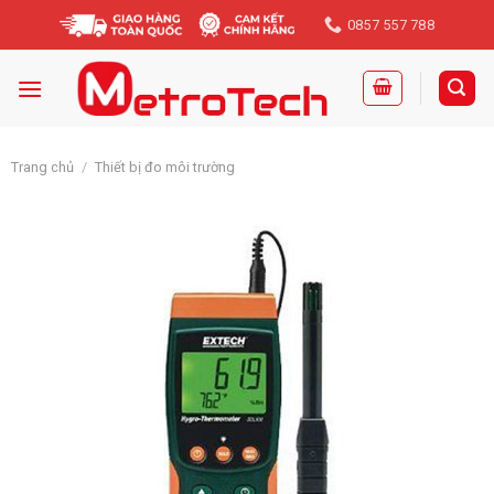
Skip
0857 557 788
to
content
Trang chủ
/
Thiết bị đo môi trường