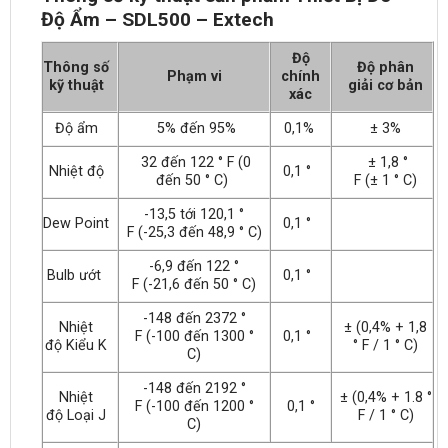
Độ Ẩm – SDL500 – Extech
Độ
Thông số
Độ phân
Phạm vi
chính
kỹ thuật
giải cơ bản
xác
Độ ẩm
5% đến 95%
0,1%
± 3%
32 đến 122 ° F (0
± 1,8 °
Nhiệt độ
0,1 °
đến 50 ° C)
F (± 1 ° C)
-13,5 tới 120,1 °
Dew Point
0,1 °
F (-25,3 đến 48,9 ° C)
-6,9 đến 122 °
Bulb ướt
0,1 °
F (-21,6 đến 50 ° C)
-148 đến 2372 °
Nhiệt
± (0,4% + 1,8
F (-100 đến 1300 °
0,1 °
độ Kiểu K
° F / 1 ° C)
C)
-148 đến 2192 °
Nhiệt
± (0,4% + 1.8 °
F (-100 đến 1200 °
0,1 °
độ Loại J
F / 1 ° C)
C)