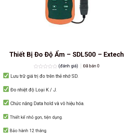
Thiết Bị Đo Độ Ẩm – SDL500 – Extech
(đánh giá)
Đã bán
0
Được
Lưu trữ giá trị đo trên
thẻ nhớ SD.
xếp
hạng
0.0
Đo nhiệt độ
Loại
K
/ J.
5
sao
Chức năng
Data hold và
vô hiệu hóa.
Thiết kế nhỏ gọn, tiện dụng.
Bảo hành 12 tháng.