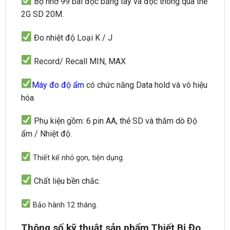
Bộ nhớ
99
bài đọc
bằng tay
và đọc
thông
qua
thẻ
2G
SD
20M.
Đo nhiệt độ
Loại
K
/ J
Record
/
Recall
MIN
,
MAX
Máy đo độ ẩm
có chức năng
Data hold và
vô hiệu
hóa.
Phụ kiện gồm:
6
pin AA
,
thẻ SD
và
thăm dò
Độ
ẩm
/
Nhiệt độ.
Thiết kế nhỏ gọn, tiện dụng.
Chất liệu bền chắc.
Bảo hành 12 tháng.
Thông số kỹ thuật sản phẩm Thiết Bị Đo