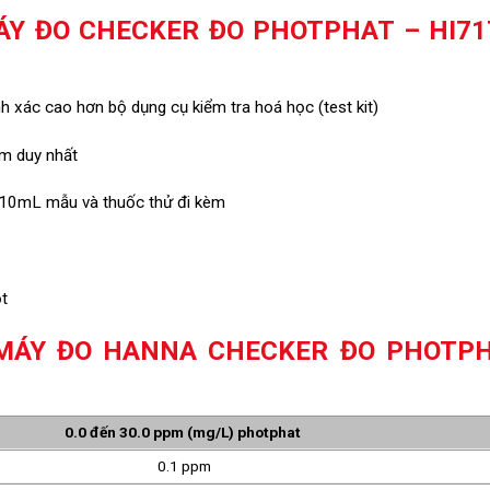
ÁY ĐO CHECKER ĐO PHOTPHAT – HI71
 xác cao hơn bộ dụng cụ kiểm tra hoá học (test kit)
ấm duy nhất
 10mL mẫu và thuốc thử đi kèm
t
MÁY ĐO HANNA CHECKER ĐO PHOTP
0.0 đến 30.0 ppm (mg/L) photphat
0.1 ppm