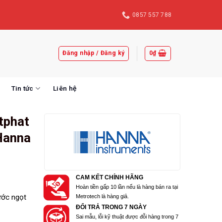
0857 557 788
Đăng nhập / Đăng ký
0
₫
Tin tức
Liên hệ
tphat
Hanna
CAM KẾT CHÍNH HÃNG
Hoàn tiền gấp 10 lần nếu là hàng bán ra tại
ước ngọt
Metrotech là hàng giả.
ĐỔI TRẢ TRONG 7 NGÀY
Sai mẫu, lỗi kỹ thuật được đỗi hàng trong 7