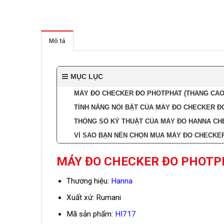
Mô tả
MỤC LỤC
MÁY ĐO CHECKER ĐO PHOTPHAT (THANG CAO) 
TÍNH NĂNG NỔI BẬT CỦA MÁY ĐO CHECKER ĐO
THÔNG SỐ KỸ THUẬT CỦA MÁY ĐO HANNA CHE
VÌ SAO BẠN NÊN CHỌN MUA MÁY ĐO CHECKER
MÁY ĐO CHECKER ĐO PHOTPH
Thương hiệu:
Hanna
Xuất xứ: Rumani
Mã sản phẩm:
HI717