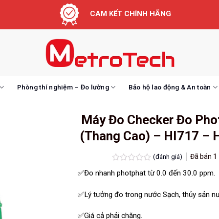
CAM KẾT CHÍNH HÃNG
Phòng thí nghiệm – Đo lường
Bảo hộ lao động & An toàn
Máy Đo Checker Đo Pho
(Thang Cao) – HI717 – 
(đánh giá)
Đã bán
1
Được
✅Đo nhanh photphat từ 0.0 đến 30.0 ppm.
xếp
hạng
0.0
✅Lý tưởng đo trong nước Sạch, thủy sản n
5
sao
✅Giá cả phải chăng.