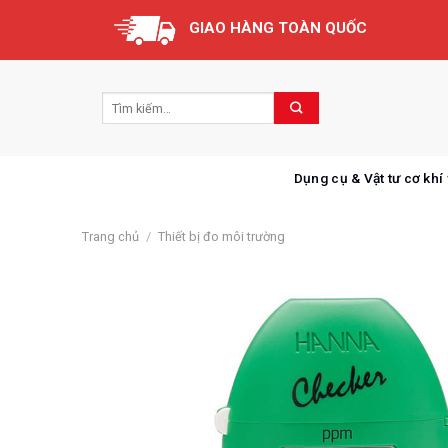
Skip
GIAO HÀNG TOÀN QUỐC
to
content
Dụng cụ & Vật tư cơ khí
Trang chủ
/
Thiết bị đo môi trường