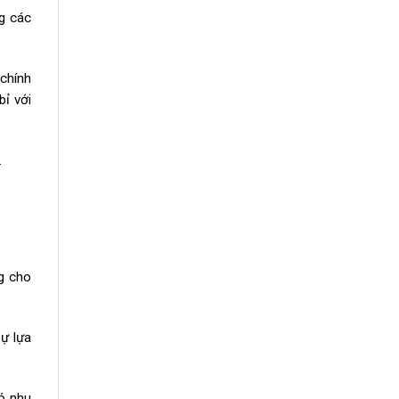
g các
chính
bỉ với
.
g cho
ự lựa
có nhu