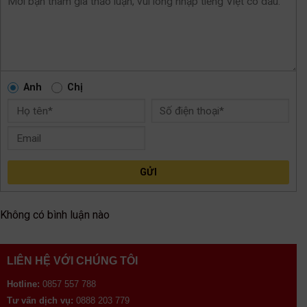
Anh
Chị
GỬI
Không có bình luận nào
LIÊN HỆ VỚI CHÚNG TÔI
Hotline:
0857 557 788
Tư vấn dịch vụ:
0888 203 779