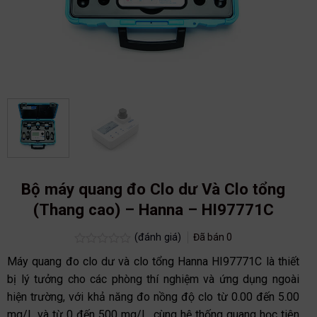
Bộ máy quang đo Clo dư Và Clo tổng
(Thang cao) – Hanna – HI97771C
(đánh giá)
Đã bán
0
Được
Máy quang đo clo dư và clo tổng Hanna HI97771C là thiết
xếp
hạng
bị lý tưởng cho các phòng thí nghiệm và ứng dụng ngoài
0.0
hiện trường, với khả năng đo nồng độ clo từ 0.00 đến 5.00
5
sao
mg/L và từ 0 đến 500 mg/L, cùng hệ thống quang học tiên