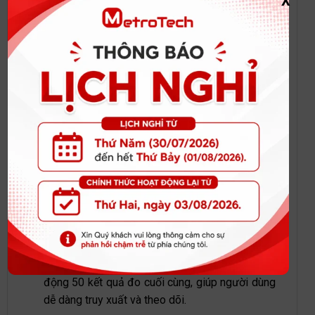
X
Đo clo dư và clo tổng:
Máy đo có khả năng đo
nồng độ clo dư từ 0.00 đến 5.00 mg/L (ppm) và
clo tổng từ 0 đến 500 mg/L (ppm), phù hợp cho
nhiều ứng dụng khác nhau.
Hệ thống quang học tiên tiến:
Sử dụng đèn
LED và bộ lọc giao thoa băng hẹp, đảm bảo độ
chính xác và độ lặp lại cao.
Chế độ hướng dẫn từng bước:
Chế độ hướng
dẫn trên màn hình giúp người dùng thực hiện
các phép đo một cách dễ dàng và chính xác.
Tự động tắt nguồn:
Tính năng tự động tắt
nguồn sau 15 phút không hoạt động giúp tiết
kiệm pin.
Lưu trữ dữ liệu:
Máy có khả năng lưu trữ tự
động 50 kết quả đo cuối cùng, giúp người dùng
dễ dàng truy xuất và theo dõi.