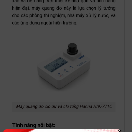
xác và dễ dàng. Với thiết kế nhỏ gọn và tính năng
hiện đại, máy quang đo này là lựa chọn lý tưởng
cho các phòng thí nghiệm, nhà máy xử lý nước, và
các ứng dụng ngoài hiện trường.
Máy quang đo clo dư và clo tổng Hanna HI97771C
Tính năng nổi bật: