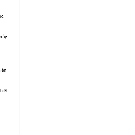
ợc
 xảy
miễn
hiết