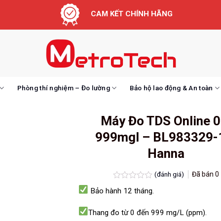
CAM KẾT CHÍNH HÃNG
Phòng thí nghiệm – Đo lường
Bảo hộ lao động & An toàn
Máy Đo TDS Online 0
999mgl – BL983329-
Hanna
(đánh giá)
Đã bán
0
Được
Bảo hành 12 tháng.
xếp
hạng
0.0
Thang đo từ 0 đến 999 mg/L (ppm).
5