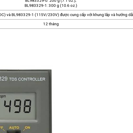
BL983329-0: 200 g (7.1 oz.);
BL983329-1: 300 g (10.6 oz.)
C) và BL983329-1 (115V/230V) được cung cấp với khung lắp và hướng dẫ
12 tháng