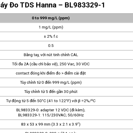
Máy Đo TDS Hanna – BL983329-1
0 to 999 mg/L (ppm)
1 mg/L (ppm)
± 2% f.c
0.5
Bằng tay, với nút tinh chỉnh CAL
Tối đa 2A (cầu chì bảo vệ), 250 Vac, 30 VDC
contact đóng khi điểm đo > điểm cài đặt
Tùy chỉnh từ 0 đến 999 mg/L (ppm)
Tùy chỉnh từ 5 đến gần 30 phút
Tự động từ 5 đến 50°C (41 to 122°F) với β =2%/ºC
BL983329-0: adapter 12 VDC (đi kèm);
BL983329-1: 115/230VAC; 50/60Hz
83 x 53 x 99 mm (3.3 x 2.1 x 3.9’’)