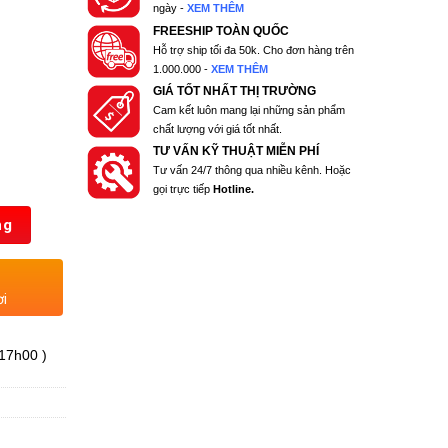
ngày -
XEM THÊM
FREESHIP TOÀN QUỐC
Hỗ trợ ship tối đa 50k. Cho đơn hàng trên
1.000.000 -
XEM THÊM
GIÁ TỐT NHẤT THỊ TRƯỜNG
Cam kết luôn mang lại những sản phẩm
chất lượng với giá tốt nhất.
TƯ VẤN KỸ THUẬT MIỄN PHÍ
Tư vấn 24/7 thông qua nhiều kênh. Hoặc
gọi trực tiếp
Hotline.
ng
ơi
 17h00 )