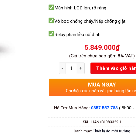
sao
Màn hình LCD lớn, rõ ràng
Vỏ bọc chống cháy/Nắp chống giật
Relay phân liều cố định.
5.849.000
₫
(Giá trên chưa bao gồm 8% VAT)
Số lượng
Thêm vào giỏ hà
MUA NGAY
Gọi điện xác nhận và giao hàng tận n
Hỗ Trợ Mua Hàng:
0857 557 788
( 8h00 -
SKU:
HAN+BL983329-1
Danh mục:
Thiết bị đo môi trường