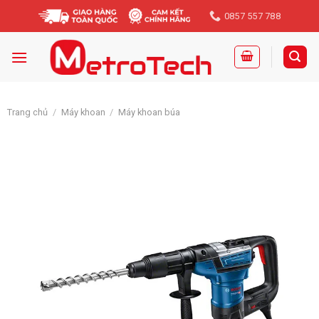
Skip
0857 557 788
to
content
Trang chủ
/
Máy khoan
/
Máy khoan búa