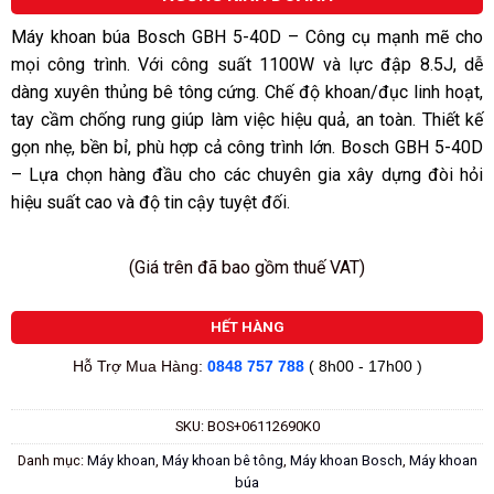
5
sao
Máy khoan búa Bosch GBH 5-40D – Công cụ mạnh mẽ cho
mọi công trình. Với công suất 1100W và lực đập 8.5J, dễ
dàng xuyên thủng bê tông cứng. Chế độ khoan/đục linh hoạt,
tay cầm chống rung giúp làm việc hiệu quả, an toàn. Thiết kế
gọn nhẹ, bền bỉ, phù hợp cả công trình lớn. Bosch GBH 5-40D
– Lựa chọn hàng đầu cho các chuyên gia xây dựng đòi hỏi
hiệu suất cao và độ tin cậy tuyệt đối.
(Giá trên đã bao gồm thuế VAT)
HẾT HÀNG
Hỗ Trợ Mua Hàng:
0848 757 788
( 8h00 - 17h00 )
SKU:
BOS+06112690K0
Danh mục:
Máy khoan
,
Máy khoan bê tông
,
Máy khoan Bosch
,
Máy khoan
búa