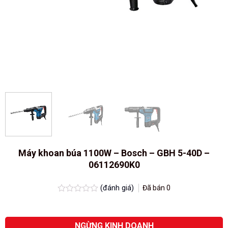
Máy khoan búa 1100W – Bosch – GBH 5-40D –
06112690K0
(đánh giá)
Đã bán
0
Được
xếp
hạng
0.0
NGỪNG KINH DOANH