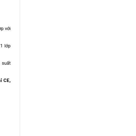
p với
1 lớp
 suất
ỉ CE,