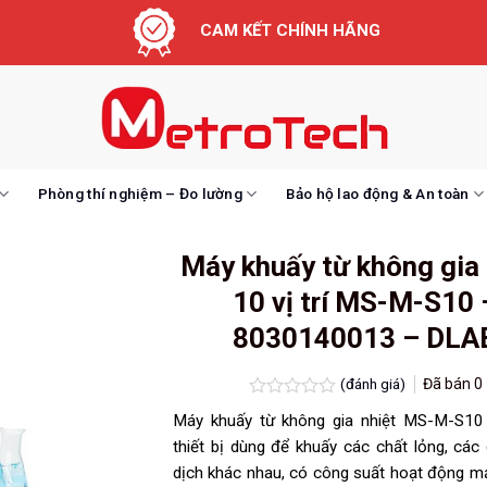
CAM KẾT CHÍNH HÃNG
Phòng thí nghiệm – Đo lường
Bảo hộ lao động & An toàn
Máy khuấy từ không gia 
10 vị trí MS-M-S10 
8030140013 – DLA
(đánh giá)
Đã bán
0
Được
Máy khuấy từ không gia nhiệt MS-M-S10 
xếp
hạng
thiết bị dùng để khuấy các chất lỏng, các
0.0
dịch khác nhau, có công suất hoạt động 
5