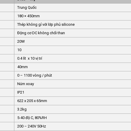
Trung Quốc
180 × 450mm
Thép không gỉ với lớp phủ silicone
Động cơ DC không chổi than
20W
10
0.4 lít x 10 vị trí
40mm
0 – 1100 vòng / phút
Núm xoay
IP21
622 x 205 x 65mm
3.2kg
5-40 độ C, 80%RH
200 – 240V 50Hz