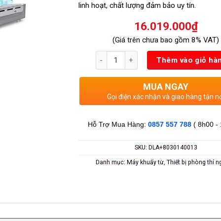
sao
linh hoạt, chất lượng đảm bảo uy tín.
16.019.000
₫
(Giá trên chưa bao gồm 8% VAT)
Số lượng
Thêm vào giỏ hà
MUA NGAY
Gọi điện xác nhận và giao hàng tận n
Hỗ Trợ Mua Hàng:
0857 557 788
( 8h00 -
SKU:
DLA+8030140013
Danh mục:
Máy khuấy từ
,
Thiết bị phòng thí 