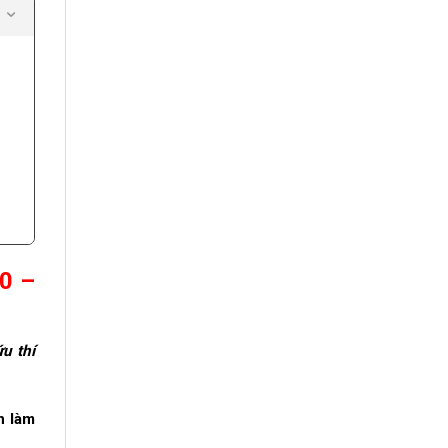
0 –
u thí
n làm