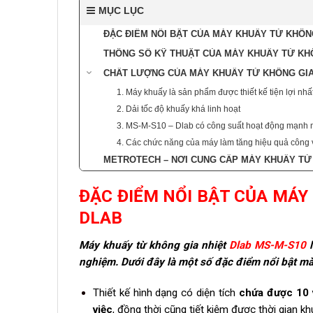
MỤC LỤC
ĐẶC ĐIỂM NỔI BẬT CỦA MÁY KHUẤY TỪ KHÔNG
THÔNG SỐ KỸ THUẬT CỦA MÁY KHUẤY TỪ KHÔ
CHẤT LƯỢNG CỦA MÁY KHUẤY TỪ KHÔNG GIA 
1. Máy khuấy là sản phẩm được thiết kế tiện lợi nhấ
2. Dải tốc độ khuấy khá linh hoạt
3. MS-M-S10 – Dlab có công suất hoạt động mạnh
4. Các chức năng của máy làm tăng hiệu quả công 
METROTECH – NƠI CUNG CẤP MÁY KHUẤY TỪ 
ĐẶC ĐIỂM NỔI BẬT CỦA MÁY
DLAB
Máy khuấy từ không gia nhiệt
Dlab MS-M-S10
l
nghiệm. Dưới đây là một số đặc điểm nổi bật mà 
Thiết kế hình dạng có diện tích
chứa được 10 v
việc
, đồng thời cũng tiết kiệm được thời gian kh