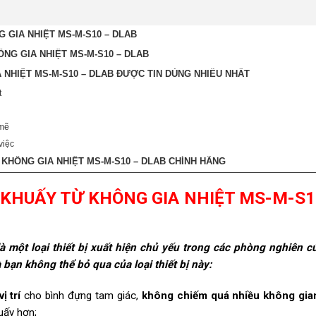
 GIA NHIỆT MS-M-S10 – DLAB
NG GIA NHIỆT MS-M-S10 – DLAB
NHIỆT MS-M-S10 – DLAB ĐƯỢC TIN DÙNG NHIỀU NHẤT
t
 mẽ
việc
KHÔNG GIA NHIỆT MS-M-S10 – DLAB CHÍNH HÃNG
 KHUẤY TỪ KHÔNG GIA NHIỆT MS-M-S1
à một loại thiết bị xuất hiện chủ yếu trong các phòng nghiên cứ
bạn không thể bỏ qua của loại thiết bị này:
ị trí
cho bình đựng tam giác,
không chiếm quá nhiều không gia
uấy hơn;