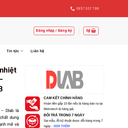
0857 557 788
Đăng nhập / Đăng ký
0
₫
Tin tức
Liên hệ
nhiệt
–
B
CAM KẾT CHÍNH HÃNG
Hoàn tiền gấp 10 lần nếu là hàng bán ra tại
Metrotech là hàng giả.
– Dlab là
ĐỔI TRẢ TRONG 7 NGÀY
 chất dung
Sai mẫu, lỗi kỹ thuật được đỗi hàng trong 7
mạnh mẽ và
ngày -
XEM THÊM