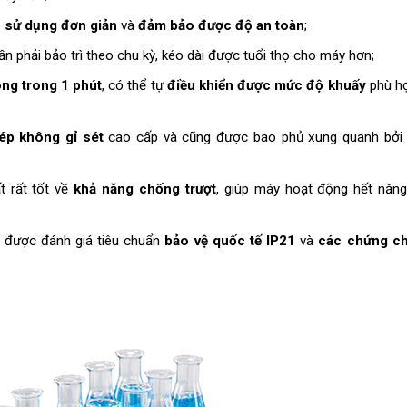
c sử dụng đơn giản
và
đảm bảo được độ an toàn
;
ần phải bảo trì theo chu kỳ, kéo dài được tuổi thọ cho máy hơn;
ng trong 1 phút
, có thể tự
điều khiển được mức độ khuấy
phù hợ
hép không gỉ sét
cao cấp và cũng được bao phủ xung quanh bởi 
t rất tốt về
khả năng chống trượt
, giúp máy hoạt động hết năng
n được đánh giá tiêu chuẩn
bảo vệ quốc tế IP21
và
các chứng ch