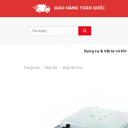
Skip
GIAO HÀNG TOÀN QUỐC
to
content
Dụng cụ & Vật tư cơ khí
Trang chủ
/
Máy lắc
/
Máy lắc tròn