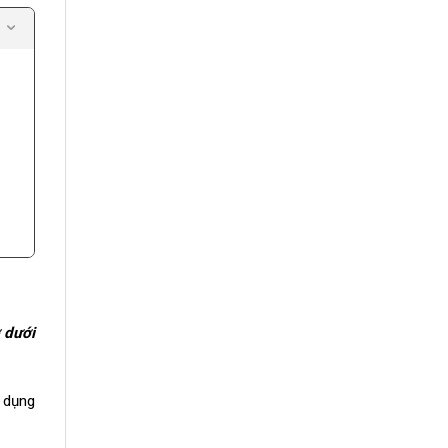
 dưới
ử dụng