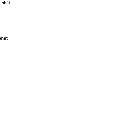
t nhất
phút
;