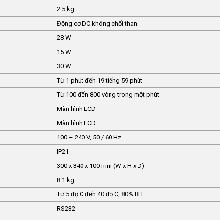
2.5 kg
Động cơ DC không chổi than
28 W
15 W
30 W
Từ 1 phút đến 19 tiếng 59 phút
Từ 100 đến 800 vòng trong một phút
Màn hình LCD
Màn hình LCD
100 – 240 V, 50 / 60 Hz
IP21
300 x 340 x 100 mm (W x H x D)
8.1 kg
Từ 5 độ C đến 40 độ C, 80% RH
RS232