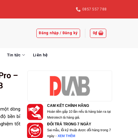
0857 557 788
Đăng nhập / Đăng ký
0
₫
Tin tức
Liên hệ
Pro –
B
CAM KẾT CHÍNH HÃNG
 một dòng
Hoàn tiền gấp 10 lần nếu là hàng bán ra tại
, độ bền bỉ
Metrotech là hàng giả.
nghiệm tốt
ĐỔI TRẢ TRONG 7 NGÀY
Sai mẫu, lỗi kỹ thuật được đỗi hàng trong 7
ngày -
XEM THÊM