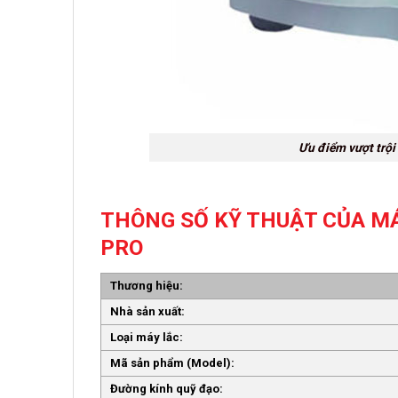
Ưu điểm vượt trội
THÔNG SỐ KỸ THUẬT CỦA MÁ
PRO
Thương hiệu:
Nhà sản xuất:
Loại máy lắc:
Mã sản phẩm (Model):
Đường kính quỹ đạo: