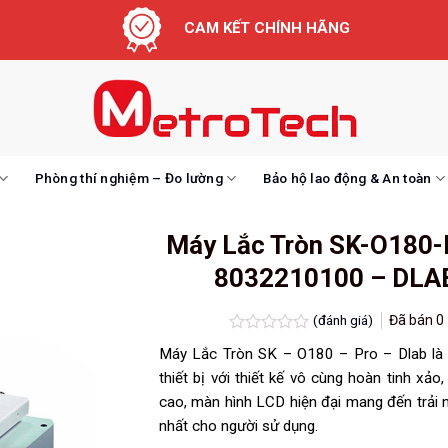
CAM KẾT CHÍNH HÃNG
Phòng thí nghiệm – Đo lường
Bảo hộ lao động & An toàn
Máy Lắc Tròn SK-O180-
8032210100 – DLA
(đánh giá)
Đã bán
0
Được
Máy Lắc Tròn SK – O180 – Pro – Dlab là
xếp
hạng
thiết bị với thiết kế vô cùng hoàn tinh xảo
0.0
cao, màn hình LCD hiện đại mang đến trải 
5
sao
nhất cho người sử dụng.