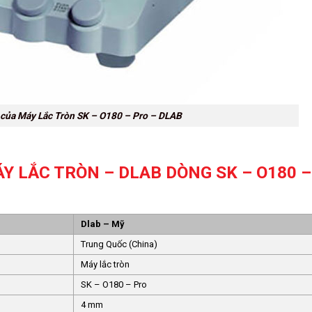
 của Máy Lắc Tròn SK – O180 – Pro – DLAB
Y LẮC TRÒN – DLAB DÒNG SK – O180 –
Dlab – Mỹ
Trung Quốc (China)
Máy lắc tròn
SK – O180 – Pro
4 mm