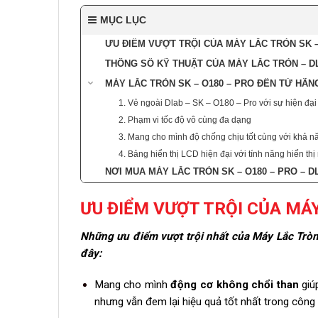
MỤC LỤC
ƯU ĐIỂM VƯỢT TRỘI CỦA MÁY LẮC TRÒN SK –
THÔNG SỐ KỸ THUẬT CỦA MÁY LẮC TRÒN – DL
MÁY LẮC TRÒN SK – O180 – PRO ĐẾN TỪ HÃ
1. Vẻ ngoài Dlab – SK – O180 – Pro với sự hiện đại n
2. Phạm vi tốc độ vô cùng đa dạng
3. Mang cho mình độ chống chịu tốt cùng với khả n
4. Bảng hiển thị LCD hiện đại với tính năng hiển thị
NƠI MUA MÁY LẮC TRÒN SK – O180 – PRO – 
ƯU ĐIỂM VƯỢT TRỘI CỦA MÁY
Những ưu điểm vượt trội nhất của
Máy Lắc Trò
đây:
Mang cho mình
động cơ không chổi than
giú
nhưng vẫn đem lại hiệu quả tốt nhất trong công 