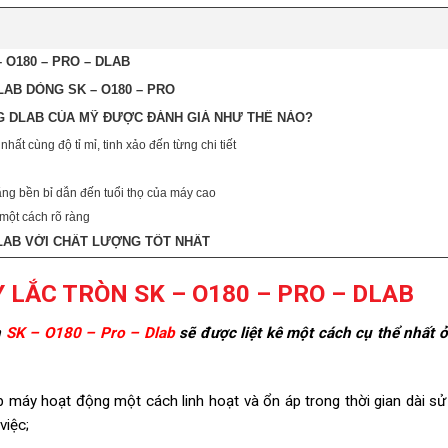
 O180 – PRO – DLAB
AB DÒNG SK – O180 – PRO
NG DLAB CỦA MỸ ĐƯỢC ĐÁNH GIÁ NHƯ THẾ NÀO?
hất cùng độ tỉ mỉ, tinh xảo đến từng chi tiết
ăng bền bỉ dẫn đến tuổi thọ của máy cao
 một cách rõ ràng
DLAB VỚI CHẤT LƯỢNG TỐT NHẤT
 LẮC TRÒN SK – O180 – PRO – DLAB
n
SK – O180 – Pro – Dlab
sẽ được liệt kê một cách cụ thể nhất ở
p máy hoạt động một cách linh hoạt và ổn áp trong thời gian dài s
việc;