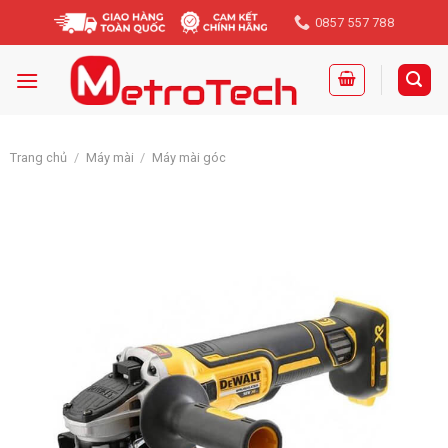
Skip
0857 557 788
to
content
Trang chủ
/
Máy mài
/
Máy mài góc