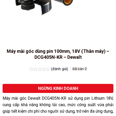
Máy mài góc dùng pin 100mm, 18V (Thân máy) –
DCG405N-KR – Dewalt
(đánh giá)
Đã bán
0
Được
xếp
hạng
0.0
NGỪNG KINH DOANH
5
sao
Máy mài góc Dewalt DCG405N-KR sử dụng pin Lithium 18V,
cung cấp khả năng không tải cao, mức công suất vừa phải
giúp tiết kiệm chi phí cho người sử dụng, trở nên đa ứng dụng,