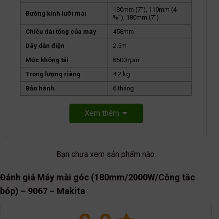
180mm (7’’), 110mm (4-
Đường kính lưỡi mài
⅜’’), 180mm (7’’)
Chiều dài tổng của máy
458mm
Dây dẫn điện
2.5m
Mức không tải
8500 rpm
Trọng lượng riêng
4.2 kg
Bảo hành
6 tháng
Xem thêm
Bạn chưa xem sản phẩm nào.
Đánh giá Máy mài góc (180mm/2000W/Công tắc
bóp) – 9067 – Makita