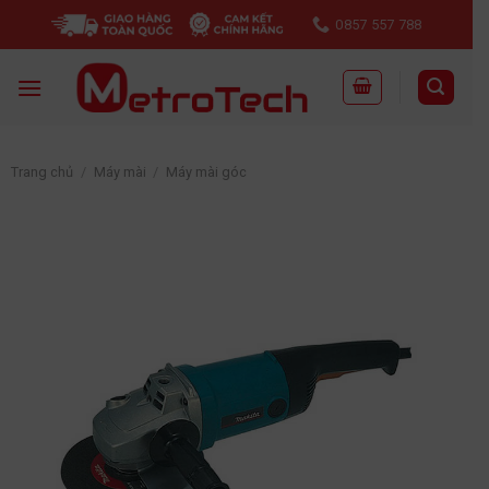
Skip
0857 557 788
to
content
Trang chủ
/
Máy mài
/
Máy mài góc