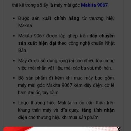
thể kể trong số ấy là máy mài góc
Makita 9067
.
Được sản xuất
chính hãng
từ thương hiệu
Makita.
Makita 9067 được lắp ghép trên
dây chuyền
sản xuất hiện đại
theo công nghệ chuẩn Nhật
Bản.
Máy được sử dụng rộng rãi cho nhiều loại công
việc: mài nhẵn vật liệu, mài các ba vai, mối hàn,..
Bộ sản phẩm đi kèm khi mua máy bao gồm:
máy mài góc Makita 9067 kèm dây điện, cờ lê
hãm đai ốc, tay cầm
Logo thương hiệu Makita in ấn cẩn thận trên
khung thân máy và đĩa quay,
tăng tính nhận
diện
cho thương hiệu khi mua sản phẩm.
X