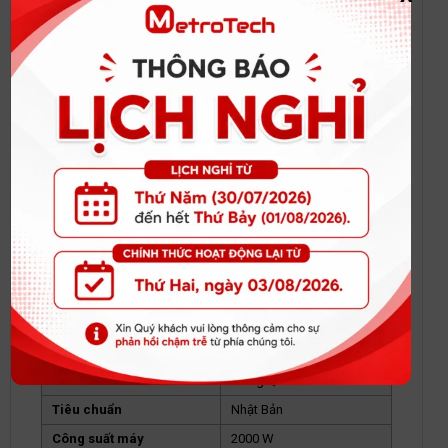
Máy mài Makita 9067
THÔNG SỐ KỸ THUẬT CỦA CHIẾC MÁY
MÀI GÓC MAKITA 9067
Hãng sản xuất
Makita
Mã sản phẩm
9067
Nơi sản xuất
Trung Quốc
Tiêu chuẩn
Nhật Bản
Công suất máy
2000 W