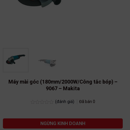
Máy mài góc (180mm/2000W/Công tắc bóp) –
9067 – Makita
(đánh giá)
Đã bán
0
Được
xếp
hạng
0.0
NGỪNG KINH DOANH
5