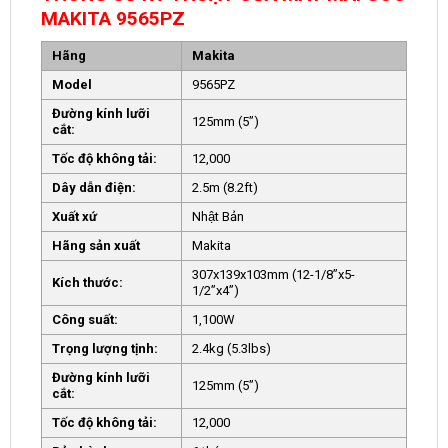
MAKITA 9565PZ
Hãng
Makita
Model
9565PZ
Đường kính lưỡi
125mm (5”)
cắt:
Tốc độ không tải:
12,000
Dây dẫn điện:
2.5m (8.2ft)
Xuất xứ
Nhật Bản
Hãng sản xuất
Makita
307x139x103mm (12-1/8”x5-
Kích thước:
1/2”x4”)
Công suất:
1,100W
Trọng lượng tịnh:
2.4kg (5.3lbs)
Đường kính lưỡi
125mm (5”)
cắt:
Tốc độ không tải:
12,000