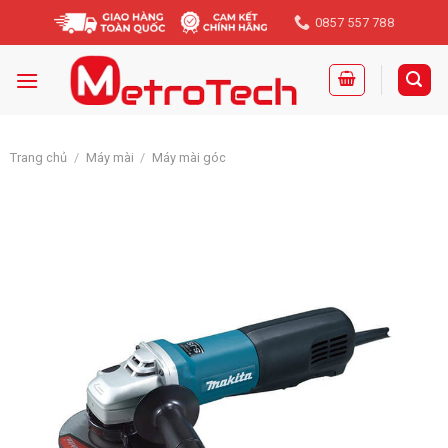
Skip
0857 557 788
to
content
Trang chủ
/
Máy mài
/
Máy mài góc