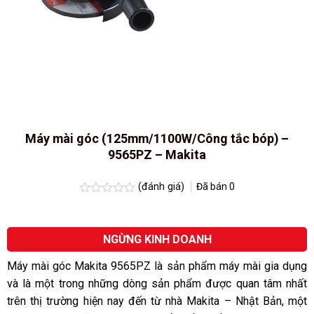
Máy mài góc (125mm/1100W/Công tắc bóp) –
9565PZ – Makita
(đánh giá)
Đã bán
0
Được
xếp
hạng
0.0
NGỪNG KINH DOANH
5
sao
Máy mài góc Makita 9565PZ là sản phẩm máy mài gia dụng
và là một trong những dòng sản phẩm được quan tâm nhất
trên thị trường hiện nay đến từ nhà Makita
– Nhật Bản, một