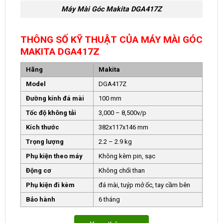
Máy Mài Góc Makita DGA417Z
THÔNG SỐ KỸ THUẬT CỦA MÁY MÀI GÓC
MAKITA DGA417Z
Hãng
Makita
Model
DGA417Z
Đường kính đá mài
100 mm
Tốc độ không tải
3,000 – 8,500v/p
Kích thước
382x117x146 mm
Trọng lượng
2.2 – 2.9 kg
Phụ kiện theo máy
Không kèm pin, sạc
Động cơ
Không chổi than
Phụ kiện đi kèm
đá mài, tuýp mở ốc, tay cầm bên
Bảo hành
6 tháng