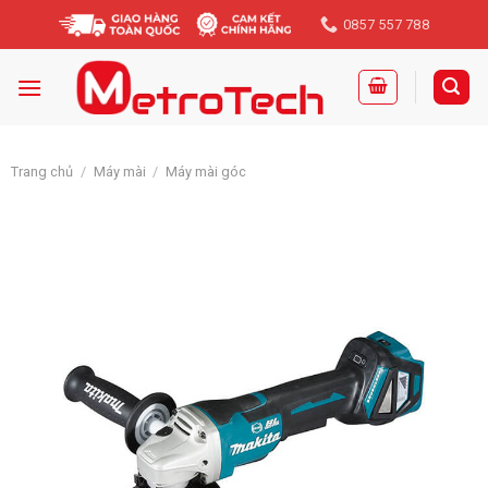
Skip
0857 557 788
to
content
Trang chủ
/
Máy mài
/
Máy mài góc