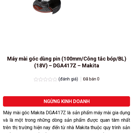
Máy mài góc dùng pin (100mm/Công tắc bóp/BL)
(18V) – DGA417Z – Makita
(đánh giá)
Đã bán
0
Được
xếp
hạng
0.0
NGỪNG KINH DOANH
5
sao
Máy mài góc Makita DGA417Z là sản phẩm máy mài gia dụng
và là một trong những dòng sản phẩm được quan tâm nhất
trên thị trường hiện nay đến từ nhà Makita
thuộc quy trình sản