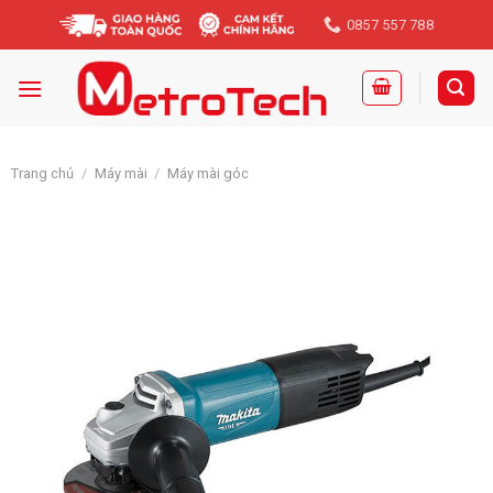
Skip
0857 557 788
to
content
Trang chủ
/
Máy mài
/
Máy mài góc