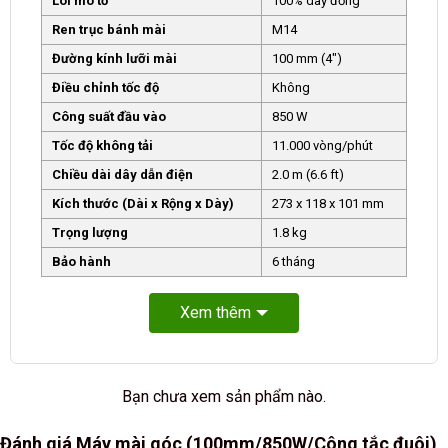
Lõi mô tơ
100% dây đồng
Ren trục bánh mài
M14
Đường kính lưỡi mài
100 mm (4″)
Điều chỉnh tốc độ
Không
Công suất đầu vào
850 W
Tốc độ không tải
11.000 vòng/phút
Chiều dài dây dẫn điện
2.0 m (6.6 ft)
Kích thước (Dài x Rộng x Dày)
273 x 118 x 101 mm
Trọng lượng
1.8 kg
Bảo hành
6 tháng
Xem thêm
Bạn chưa xem sản phẩm nào.
Đánh giá Máy mài góc (100mm/850W/Công tắc đuôi)