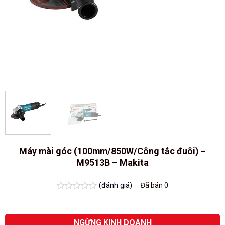
Máy mài góc (100mm/850W/Công tắc đuôi) –
M9513B – Makita
(đánh giá)
Đã bán
0
Được
xếp
hạng
0.0
NGỪNG KINH DOANH