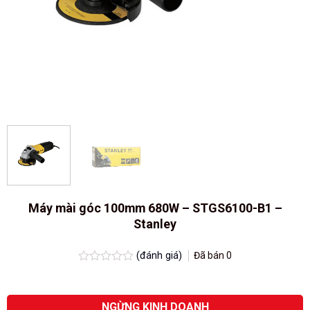
Máy mài góc 100mm 680W – STGS6100-B1 –
Stanley
(đánh giá)
Đã bán
0
Được
xếp
hạng
0.0
NGỪNG KINH DOANH