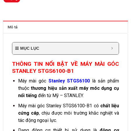
Mô tả
MỤC LỤC
THÔNG TIN NỔI BẬT VỀ MÁY MÀI GÓC
STANLEY STGS6100-B1
Máy mài góc
Stanley STGS6100
là sản phẩm
thuộc
thương hiệu sản xuất máy móc dụng cụ
nổi tiếng
đến từ Mỹ – STANLEY.
Máy mài góc Stanley STGS6100-B1 có
chất liệu
cứng cáp
, chịu được môi trường khắc nghiệt và
tác động ngoại lực.
Dạng động cơ thiết bị sử dụng là
động cơ