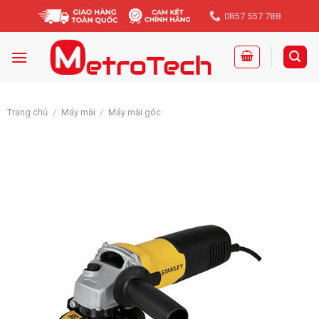
Skip
0857 557 788
to
content
Trang chủ
/
Máy mài
/
Máy mài góc