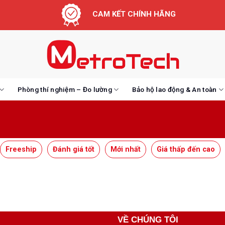
CAM KẾT CHÍNH HÃNG
Phòng thí nghiệm – Đo lường
Bảo hộ lao động & An toàn
Freeship
Đánh giá tốt
Mới nhất
Giá thấp đến cao
VỀ CHÚNG TÔI