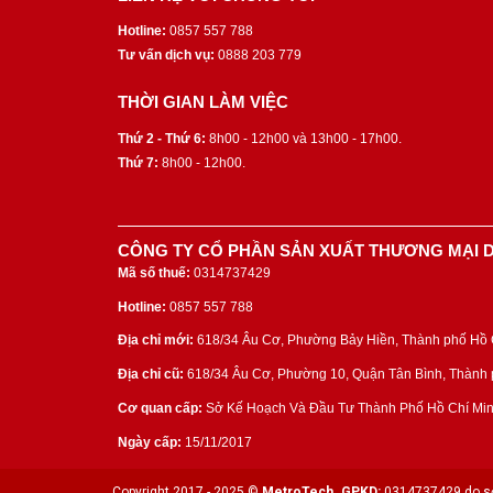
Hotline:
0857 557 788
Tư vấn dịch vụ:
0888 203 779
THỜI GIAN LÀM VIỆC
Thứ 2 - Thứ 6:
8h00 - 12h00 và 13h00 - 17h00.
Thứ 7:
8h00 - 12h00.
CÔNG TY CỔ PHẦN SẢN XUẤT THƯƠNG MẠI D
Mã số thuế:
0314737429
Hotline:
0857 557 788
Địa chỉ mới:
618/34 Âu Cơ, Phường Bảy Hiền, Thành phố Hồ C
Địa chỉ cũ:
618/34 Âu Cơ, Phường 10, Quận Tân Bình, Thành p
Cơ quan cấp:
Sở Kế Hoạch Và Đầu Tư Thành Phố Hồ Chí Min
Ngày cấp:
15/11/2017
Copyright 2017 - 2025 ©
MetroTech.
GPKD:
0314737429 do sở