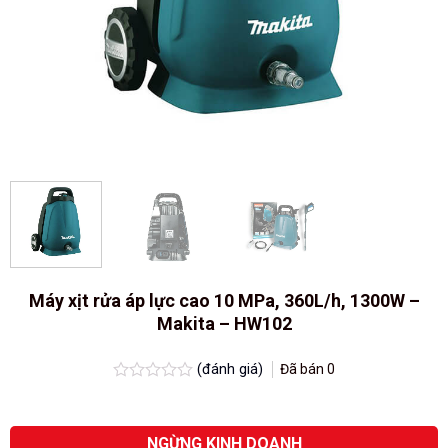
Máy xịt rửa áp lực cao 10 MPa, 360L/h, 1300W –
Makita – HW102
(đánh giá)
Đã bán
0
Được
xếp
hạng
0.0
NGỪNG KINH DOANH