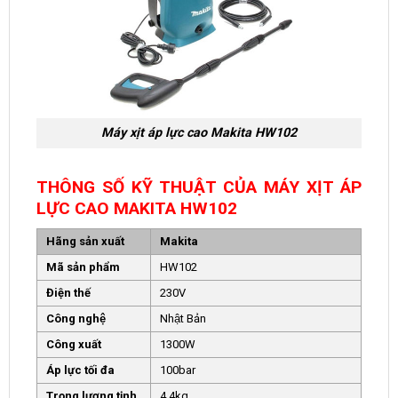
Máy xịt áp lực cao Makita HW102
THÔNG SỐ KỸ THUẬT CỦA MÁY XỊT ÁP
LỰC CAO MAKITA HW102
Hãng sản xuất
Makita
Mã sản phẩm
HW102
Điện thế
230V
Công nghệ
Nhật Bản
Công xuất
1300W
Áp lực tối đa
100bar
Trọng lượng tịnh
4.4kg