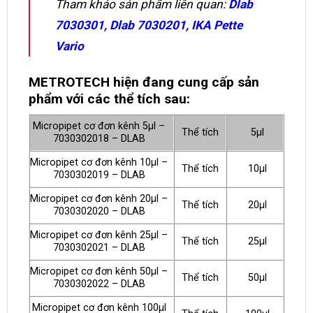
Tham khảo sản phẩm liên quan:
Dlab
7030301
,
Dlab 7030201
,
IKA Pette
Vario
METROTECH hiện đang cung cấp sản
phẩm với các thể tích sau:
Micropipet cơ đơn kênh 5μl –
Thể tích
5μl
7030302018 – DLAB
Micropipet cơ đơn kênh 10μl –
Thể tích
10μl
7030302019 – DLAB
Micropipet cơ đơn kênh 20μl –
Thể tích
20μl
7030302020 – DLAB
Micropipet cơ đơn kênh 25μl –
Thể tích
25μl
7030302021 – DLAB
Micropipet cơ đơn kênh 50μl –
Thể tích
50μl
7030302022 – DLAB
Micropipet cơ đơn kênh 100μl