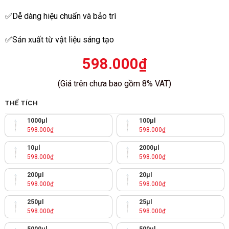
sao
✅Dễ dàng hiệu chuẩn và bảo trì
✅Sản xuất từ vật liệu sáng tạo
598.000
₫
(Giá trên chưa bao gồm 8% VAT)
THỂ TÍCH
1000μl
100μl
598.000
₫
598.000
₫
10μl
2000μl
598.000
₫
598.000
₫
200μl
20μl
598.000
₫
598.000
₫
250μl
25μl
598.000
₫
598.000
₫