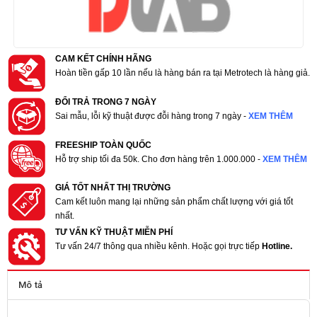
CAM KẾT CHÍNH HÃNG
Hoàn tiền gấp 10 lần nếu là hàng bán ra tại Metrotech là hàng giả.
ĐỔI TRẢ TRONG 7 NGÀY
Sai mẫu, lỗi kỹ thuật được đỗi hàng trong 7 ngày -
XEM THÊM
FREESHIP TOÀN QUỐC
Hỗ trợ ship tối đa 50k. Cho đơn hàng trên 1.000.000 -
XEM THÊM
GIÁ TỐT NHẤT THỊ TRƯỜNG
Cam kết luôn mang lại những sản phẩm chất lượng với giá tốt
nhất.
TƯ VẤN KỸ THUẬT MIỄN PHÍ
Tư vấn 24/7 thông qua nhiều kênh. Hoặc gọi trực tiếp
Hotline.
Mô tả