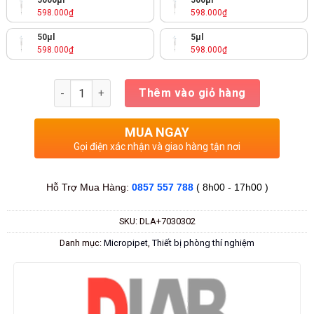
5000μl
500μl
598.000
₫
598.000
₫
50μl
5μl
598.000
₫
598.000
₫
Số lượng
Thêm vào giỏ hàng
MUA NGAY
Gọi điện xác nhận và giao hàng tận nơi
Hỗ Trợ Mua Hàng:
0857 557 788
( 8h00 - 17h00 )
SKU:
DLA+7030302
Danh mục:
Micropipet
,
Thiết bị phòng thí nghiệm