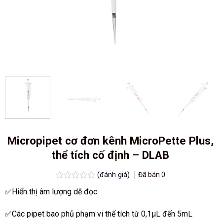
Micropipet cơ đơn kênh MicroPette Plus,
thể tích cố định – DLAB
(đánh giá)
Đã bán
0
Được
✅Hiển thị âm lượng dễ đọc
xếp
hạng
0.0
✅Các pipet bao phủ phạm vi thể tích từ 0,1μL đến 5mL
5