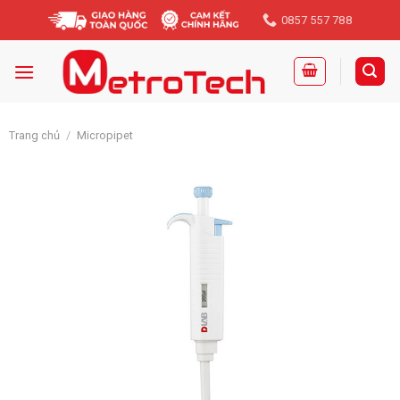
Skip
0857 557 788
to
content
Trang chủ
/
Micropipet