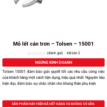
Mỏ lết cán trơn – Tolsen – 15001
(đánh giá)
Đã bán
2
Được
NGỪNG KINH DOANH
xếp
hạng
0.0
Tolsen 15001 đảm bảo giải quyết tốt các nhu cầu công việc
5
của khách hàng một cách tiện dụng, hiệu quả nhất. Nguyên liệu
sao
hiện đại, đảm bảo sự chắc chắn cho khung thân phụ kiện.
SẢN PHẨM NÀY HIỆN ĐÃ HẾT HÀNG VÀ KHÔNG CÓ SẴN.