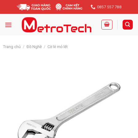
Skip
0857 557 788
to
content
Trang chủ
/
Đồ Nghề
/
Cờ lê mỏ lết