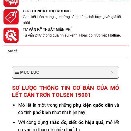
GIÁ TỐT NHẤT THỊ TRƯỜNG
Cam kết luôn mang lại những sản phẩm chất lượng với giá tốt
nhất.
TƯ VẤN KỸ THUẬT MIỄN PHÍ
Tư vấn 24/7 thông qua nhiều kênh. Hoặc gọi trực tiếp
Hotline.
Mô tả
MỤC LỤC
SƠ LƯỢC THÔNG TIN CƠ BẢN CỦA MỎ
LẾT CÁN TRƠN TOLSEN 15001
Mỏ lết là một trong những
phụ kiện quốc dân
và
có tính
phổ biến
nhất nhì hiện nay.
Với công dụng
tháo ốc
,
xiết ốc hiệu quả
, mỏ lết
có vai trò tháo dỡ nhiều thiết bị.