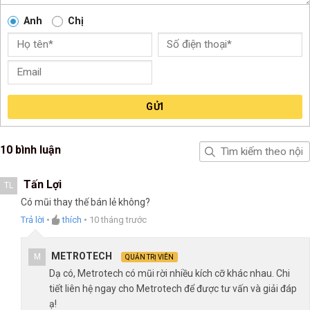
Anh
Chị
GỬI
10 bình luận
Tấn Lợi
TL
Có mũi thay thế bán lẻ không?
Trả lời
•
thích
•
10 tháng trước
METROTECH
M
QUẢN TRỊ VIÊN
Dạ có, Metrotech có mũi rời nhiều kích cỡ khác nhau. Chi
tiết liên hệ ngay cho Metrotech để được tư vấn và giải đáp
ạ!