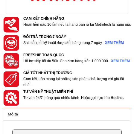
CAM KẾT CHÍNH HÃNG
Hoàn tiền gấp 10 lần nếu là hàng bán ra tại Metrotech là hàng giả.
ĐỔI TRẢ TRONG 7 NGÀY
Sai mẫu, lỗi kỹ thuật được đỗi hàng trong 7 ngày -
XEM THÊM
FREESHIP TOÀN QUỐC
Hỗ trợ ship tối đa 50k. Cho đơn hàng trên 1.000.000 -
XEM THÊM
GIÁ TỐT NHẤT THỊ TRƯỜNG
Cam kết luôn mang lại những sản phẩm chất lượng với giá tốt
nhất.
TƯ VẤN KỸ THUẬT MIỄN PHÍ
Tư vấn 24/7 thông qua nhiều kênh. Hoặc gọi trực tiếp
Hotline.
Mô tả