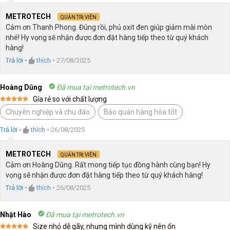
METROTECH
QUẢN TRỊ VIÊN
Cảm ơn Thanh Phong. Đúng rồi, phủ oxit đen giúp giảm mài mòn
nhé! Hy vọng sẽ nhận được đơn đặt hàng tiếp theo từ quý khách
hàng!
Trả lời
•
thích
•
27/08/2025
Hoàng Dũng
Đã mua tại metrotech.vn
Gía rẻ so với chất lượng
Được xếp
Chuyên nghiệp và chu đáo
Bảo quản hàng hóa tốt
hạng
5
5
sao
Trả lời
•
thích
•
26/08/2025
METROTECH
QUẢN TRỊ VIÊN
Cảm ơn Hoàng Dũng. Rất mong tiếp tục đồng hành cùng bạn! Hy
vọng sẽ nhận được đơn đặt hàng tiếp theo từ quý khách hàng!
Trả lời
•
thích
•
26/08/2025
Nhật Hào
Đã mua tại metrotech.vn
Size nhỏ dễ gãy, nhưng mình dùng kỹ nên ổn