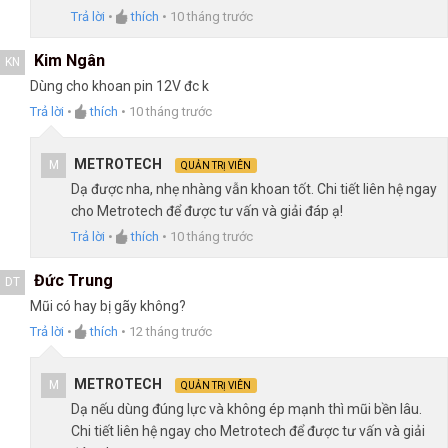
Trả lời
•
thích
•
10 tháng trước
Kim Ngân
KN
Dùng cho khoan pin 12V đc k
Trả lời
•
thích
•
10 tháng trước
METROTECH
M
QUẢN TRỊ VIÊN
Dạ được nha, nhẹ nhàng vẫn khoan tốt. Chi tiết liên hệ ngay
cho Metrotech để được tư vấn và giải đáp ạ!
Trả lời
•
thích
•
10 tháng trước
Đức Trung
DT
Mũi có hay bị gãy không?
Trả lời
•
thích
•
12 tháng trước
METROTECH
M
QUẢN TRỊ VIÊN
Dạ nếu dùng đúng lực và không ép mạnh thì mũi bền lâu.
Chi tiết liên hệ ngay cho Metrotech để được tư vấn và giải