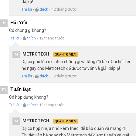
đáp ạ!
Trả lời
•
thích
•
12 tháng trước
Hải Yến
HY
Có chống gỉ không?
Trả lời
•
thích
•
12 tháng trước
METROTECH
M
QUẢN TRỊ VIÊN
Dạ có phủ lớp oxit đen chống gỉ và tăng độ bền. Chi tiết liên
hệ ngay cho Metrotech để được tư vấn và giải đáp ạ!
Trả lời
•
thích
•
12 tháng trước
Tuấn Đạt
TD
Có hộp đựng không?
Trả lời
•
thích
•
12 tháng trước
METROTECH
M
QUẢN TRỊ VIÊN
Dạ có hộp nhựa nhỏ kèm theo, dễ bảo quản và mang đi.
Chi tiết liên hệ ngay cho Metrotech để được tư vấn và giải