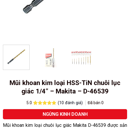
Mũi khoan kim loại HSS-TiN chuôi lục
giác 1/4” – Makita – D-46539
(
10
đánh giá)
Đã bán
0
5.0
5.0
10
trên 5
NGỪNG KINH DOANH
dựa trên
đánh giá
Mũi khoan kim loại chuôi lục giác Makita D-46539 được sản