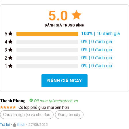
5.0
ĐÁNH GIÁ TRUNG BÌNH
100%
| 10 đánh giá
5
0%
| 0 đánh giá
4
0%
| 0 đánh giá
3
0%
| 0 đánh giá
2
0%
| 0 đánh giá
1
ĐÁNH GIÁ NGAY
Thanh Phong
Đã mua tại metrotech.vn
Có lớp phủ giúp mũi bền hơn
Được xếp
Chuyên nghiệp và chu đáo
Đáng tin cậy
hạng
5
5
sao
Trả lời
•
thích
•
27/08/2025