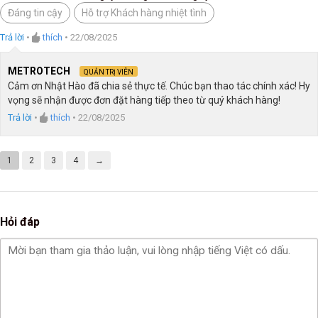
Được xếp
Đáng tin cậy
Hỗ trợ Khách hàng nhiệt tình
hạng
5
5
sao
Trả lời
•
thích
•
22/08/2025
METROTECH
QUẢN TRỊ VIÊN
Cảm ơn Nhật Hào đã chia sẻ thực tế. Chúc bạn thao tác chính xác! Hy
vọng sẽ nhận được đơn đặt hàng tiếp theo từ quý khách hàng!
Trả lời
•
thích
•
22/08/2025
1
2
3
4
→
Hỏi đáp