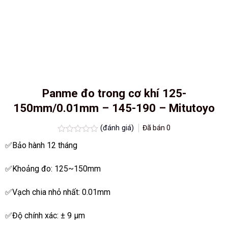
Panme đo trong cơ khí 125-
150mm/0.01mm – 145-190 – Mitutoyo
(đánh giá)
Đã bán
0
Được
✅Bảo hành 12 tháng
xếp
hạng
0.0
✅Khoảng đo: 125~150mm
5
sao
✅Vạch chia nhỏ nhất: 0.01mm
✅Độ chính xác: ± 9 µm