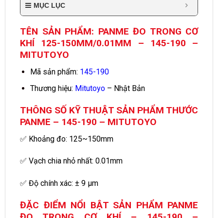
MỤC LỤC
TÊN SẢN PHẨM: PANME ĐO TRONG CƠ
KHÍ 125-150MM/0.01MM – 145-190 –
MITUTOYO
Mã sản phẩm:
145-190
Thương hiệu:
Mitutoyo
– Nhật Bản
THÔNG SỐ KỸ THUẬT SẢN PHẨM THƯỚC
PANME – 145-190 – MITUTOYO
✅ Khoảng đo: 125~150mm
✅ Vạch chia nhỏ nhất: 0.01mm
✅ Độ chính xác: ± 9 µm
ĐẶC ĐIỂM NỔI BẬT SẢN PHẨM PANME
ĐO TRONG CƠ KHÍ – 145-190 –