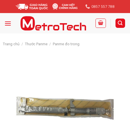
Skip
0857 557 788
to
content
Trang chủ
/
Thước Panme
/
Panme đo trong