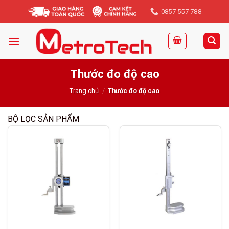
Skip
0857 557 788
to
content
Thước đo độ cao
Trang chủ
/
Thước đo độ cao
BỘ LỌC SẢN PHẨM