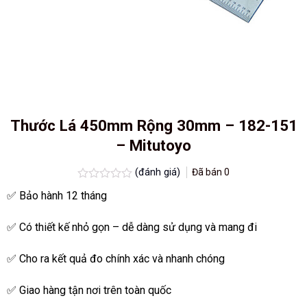
Thước Lá 450mm Rộng 30mm – 182-151
– Mitutoyo
(đánh giá)
Đã bán
0
Được
✅ Bảo hành 12 tháng
xếp
hạng
0.0
✅ Có thiết kế nhỏ gọn – dễ dàng sử dụng và mang đi
5
sao
✅ Cho ra kết quả đo chính xác và nhanh chóng
✅ Giao hàng tận nơi trên toàn quốc