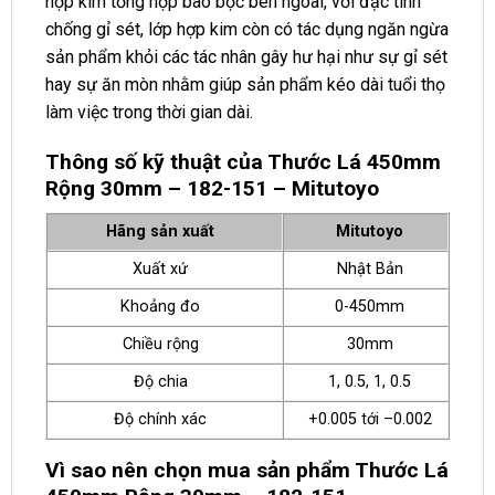
hợp kim tổng hợp bao bọc bên ngoài, với đặc tính
chống gỉ sét, lớp hợp kim còn có tác dụng ngăn ngừa
sản phẩm khỏi các tác nhân gây hư hại như sự gỉ sét
hay sự ăn mòn nhằm giúp sản phẩm kéo dài tuổi thọ
làm việc trong thời gian dài.
Thông số kỹ thuật của Thước Lá 450mm
Rộng 30mm – 182-151 – Mitutoyo
Hãng sản xuất
Mitutoyo
Xuất xứ
Nhật Bản
Khoảng đo
0-450mm
Chiều rộng
30mm
Độ chia
1, 0.5, 1, 0.5
Độ chính xác
+0.005 tới –0.002
Vì sao nên chọn mua sản phẩm Thước Lá