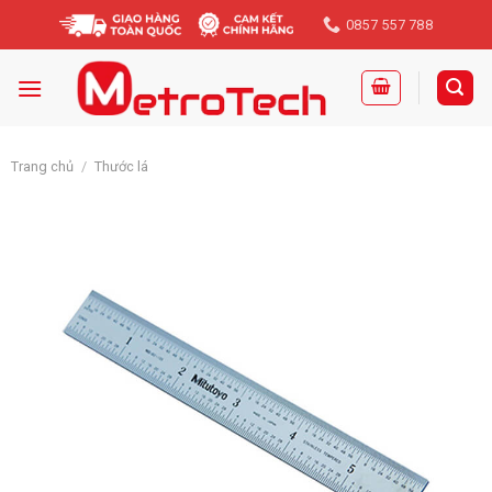
Skip
0857 557 788
to
content
Trang chủ
/
Thước lá