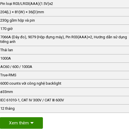
Pin loại R03/LR03(AAA)(1.5V)x2
204(L) × 81(W) × 36(D)mm
230g gồm hộp và pin
170 giờ
7066A (Dây đo), 9079 (Hộp đựng máy), Pin R03(AAA)×2, Hướng dẫn sử dụng
tiếng anh
Thái lan
1000A
AC60 / 600 / 1000A
True-RMS
6000 counts với công nghệ backlight
ø33mm
IEC 61010-1, CAT Ⅳ 300V / CAT Ⅲ 600V
12 tháng
Xem thêm