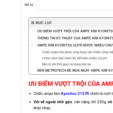
Mô tả
MỤC LỤC
ƯU ĐIỂM VƯỢT TRỘI CỦA AMPE KÌM KYORITS
THÔNG TIN KỸ THUẬT CỦA AMPE KÌM KYORITS
AMPE KÌM KYORITSU 2127R ĐƯỢC NHIỀU CHU
Chiếc ampe kìm được ứng dụng vào nhiều công vi
Chính sách bảo hành tốt, tiết kiệm nhiều chi phí
Bền bỉ với thời gian sử dụng liên tục
ĐẾN METROTECH ĐỂ MUA NGAY AMPE KÌM KY
ƯU ĐIỂM VƯỢT TRỘI CỦA AM
Chiếc ampe kìm
Kyoritsu 2127R
chính là một t
Với vẻ ngoài nhỏ gọn
, cân nặng chỉ 230g,
vô
khác nhau.