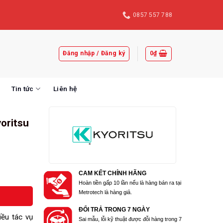
0857 557 788
Đăng nhập / Đăng ký
0
₫
Tin tức
Liên hệ
oritsu
CAM KẾT CHÍNH HÃNG
Hoàn tiền gấp 10 lần nếu là hàng bán ra tại
Metrotech là hàng giả.
ĐỔI TRẢ TRONG 7 NGÀY
ều tác vụ
Sai mẫu, lỗi kỹ thuật được đỗi hàng trong 7