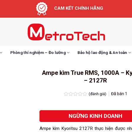
CAM KẾT CHÍNH HÃNG
Phòng thí nghiệm – Đo lường
Bảo hộ lao động & An toàn
Ampe kìm True RMS, 1000A – Ky
– 2127R
(đánh giá)
Đã bán
1
Được
xếp
hạng
NGỪNG KINH DOANH
0.0
5
sao
Ampe kìm Kyoritsu 2127R thực hiện được nhi