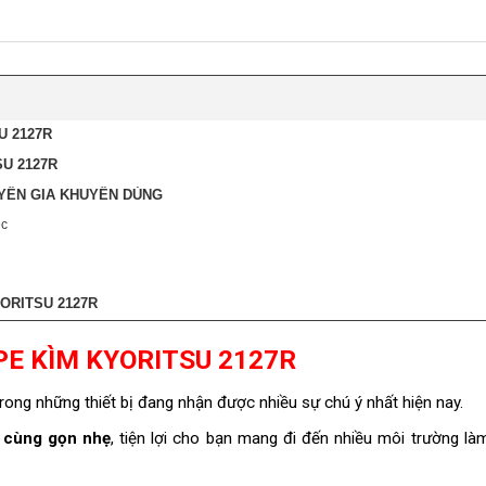
U 2127R
U 2127R
YÊN GIA KHUYÊN DÙNG
ệc
ORITSU 2127R
PE KÌM KYORITSU 2127R
rong những thiết bị đang nhận được nhiều sự chú ý nhất hiện nay.
 cùng gọn nhẹ
, tiện lợi cho bạn mang đi đến nhiều môi trường là