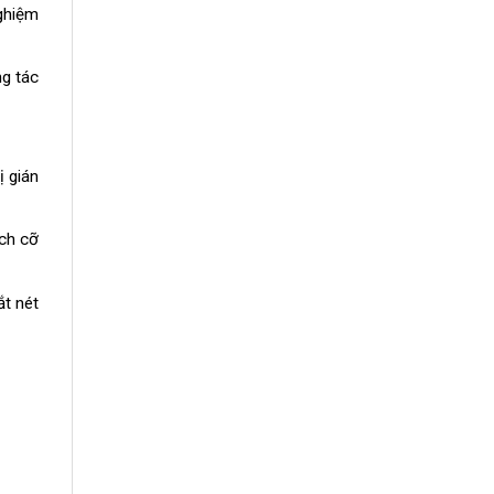
ghiệm
g tác
 gián
ích cỡ
ắt nét