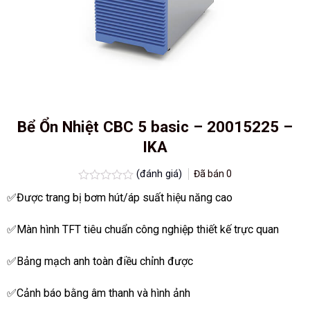
Bể Ổn Nhiệt CBC 5 basic – 20015225 –
IKA
(đánh giá)
Đã bán
0
Được
✅Được trang bị bơm hút/áp suất hiệu năng cao
xếp
hạng
0.0
✅Màn hình TFT tiêu chuẩn công nghiệp thiết kế trực quan
5
sao
✅Bảng mạch anh toàn điều chỉnh được
✅Cảnh báo bằng âm thanh và hình ảnh