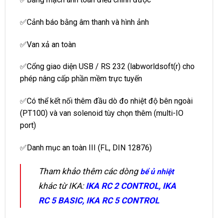
✅Cảnh báo bằng âm thanh và hình ảnh
✅Van xả an toàn
✅Cổng giao diện USB / RS 232 (labworldsoft(r) cho
phép nâng cấp phần mềm trực tuyến
✅Có thể kết nối thêm đầu dò đo nhiệt độ bên ngoài
(PT100) và van solenoid tùy chọn thêm (multi-IO
port)
✅Danh mục an toàn III (FL, DIN 12876)
Tham khảo thêm các dòng
bể ủ nhiệt
khác từ IKA:
IKA RC 2 CONTROL
,
IKA
RC 5 BASIC
,
IKA RC 5 CONTROL