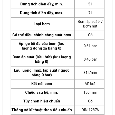
Dung tích điền đầy, min.
5 l
Dung tích điền đầy, max.
7 l
Bơm áp suất- /
Loại bơm
Bơm hút
Có thể điều chỉnh công suất bơm
Có
Áp lực tối đa của bơm (lưu
0.61 bar
lượng dòng xả bằng 0)
Bơm áp suất (Đầu hút) (lưu lượng
0.45 bar
bằng 0)
Lưu lượng, max. (áp suất ngược
31 l/min
bằng 0 bar)
Kết nối bơm
M16x1
Chiều sâu bể, min.
150 mm
Tùy chọn hiệu chuẩn
Có
Thông số kĩ thuật theo tiêu chuẩn
DIN 12876