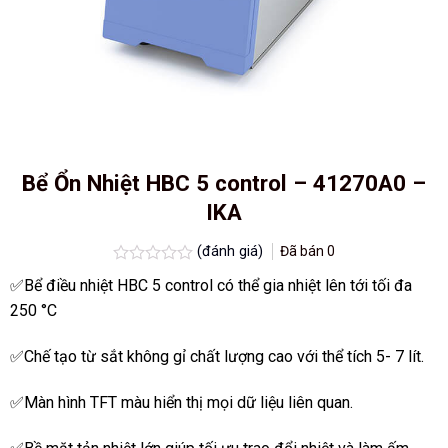
Bể Ổn Nhiệt HBC 5 control – 41270A0 –
IKA
(đánh giá)
Đã bán
0
Được
✅Bể điều nhiệt HBC 5 control có thể gia nhiệt lên tới tối đa
xếp
hạng
250 °C
0.0
5
✅Chế tạo từ sắt không gỉ chất lượng cao với thể tích 5- 7 lít.
sao
✅Màn hình TFT màu hiển thị mọi dữ liệu liên quan.