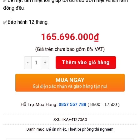
✅Bề mặt tản nhiệt lớn giúp tối ưu trao đổi nhiệt và làm ấm
đồng đều.
✅Bảo hành 12 tháng.
165.696.000
₫
(Giá trên chưa bao gồm 8% VAT)
Số lượng
Thêm vào giỏ hàng
MUA NGAY
Gọi điện xác nhận và giao hàng tận nơi
Hỗ Trợ Mua Hàng:
0857 557 788
( 8h00 - 17h00 )
SKU:
IKA+41270A0
Danh mục:
Bể ổn nhiệt
,
Thiết bị phòng thí nghiệm