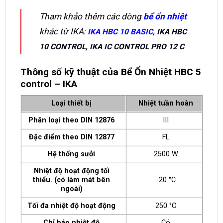
Tham khảo thêm các dòng
bể ổn nhiệt
khác từ IKA:
IKA HBC 10 BASIC
,
IKA HBC
10 CONTROL
,
IKA IC CONTROL PRO 12 C
Thông số kỹ thuật của Bể Ổn Nhiệt HBC 5
control – IKA
Loại thiết bị
Nhiệt tuần hoàn
Phân loại theo DIN 12876
III
Đặc điểm theo DIN 12877
FL
Hệ thống sưởi
2500 W
Nhiệt độ hoạt động tối
thiểu. (có làm mát bên
-20 °C
ngoài)
Tối đa nhiệt độ hoạt động
250 °C
Chỉ báo nhiệt độ
Có