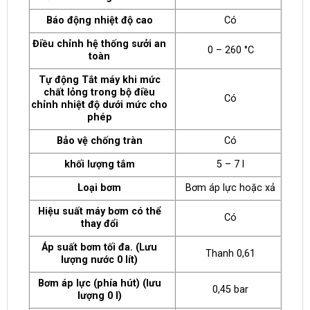
Báo động nhiệt độ cao
Có
Điều chỉnh hệ thống sưởi an
0 – 260 °C
toàn
Tự động Tắt máy khi mức
chất lỏng trong bộ điều
Có
chỉnh nhiệt độ dưới mức cho
phép
Bảo vệ chống tràn
Có
khối lượng tắm
5 – 7 l
Loại bơm
Bơm áp lực hoặc xả
Hiệu suất máy bơm có thể
Có
thay đổi
Áp suất bơm tối đa. (Lưu
Thanh 0,61
lượng nước 0 lít)
Bơm áp lực (phía hút) (lưu
0,45 bar
lượng 0 l)