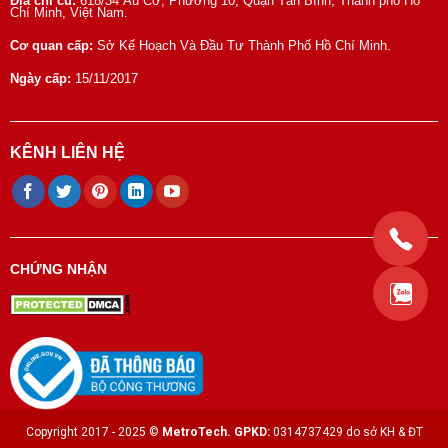
Địa chỉ cũ:
618/34 Âu Cơ, Phường 10, Quận Tân Bình, Thành phố Hồ
Chí Minh, Việt Nam.
Cơ quan cấp:
Sở Kế Hoạch Và Đầu Tư Thành Phố Hồ Chí Minh.
Ngày cấp:
15/11/2017
KÊNH LIÊN HỆ
CHỨNG NHẬN
Copyright 2017 - 2025 ©
MetroTech.
GPKD:
0314737429 do sở KH & ĐT