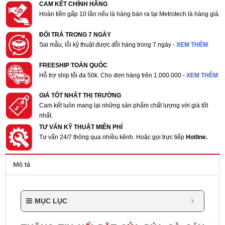
CAM KẾT CHÍNH HÃNG
Hoàn tiền gấp 10 lần nếu là hàng bán ra tại Metrotech là hàng giả.
ĐỔI TRẢ TRONG 7 NGÀY
Sai mẫu, lỗi kỹ thuật được đỗi hàng trong 7 ngày -
XEM THÊM
FREESHIP TOÀN QUỐC
Hỗ trợ ship tối đa 50k. Cho đơn hàng trên 1.000.000 -
XEM THÊM
GIÁ TỐT NHẤT THỊ TRƯỜNG
Cam kết luôn mang lại những sản phẩm chất lượng với giá tốt
nhất.
TƯ VẤN KỸ THUẬT MIỄN PHÍ
Tư vấn 24/7 thông qua nhiều kênh. Hoặc gọi trực tiếp
Hotline.
Mô tả
MỤC LỤC