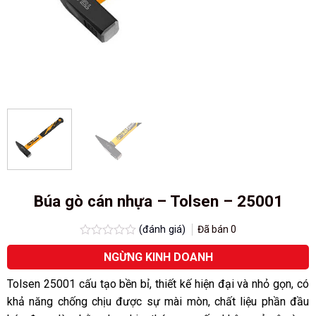
Búa gò cán nhựa – Tolsen – 25001
(đánh giá)
Đã bán
0
Được
NGỪNG KINH DOANH
xếp
hạng
0.0
Tolsen 25001 cấu tạo bền bỉ, thiết kế hiện đại và nhỏ gọn, có
5
khả năng chống chịu được sự mài mòn, chất liệu phần đầu
sao