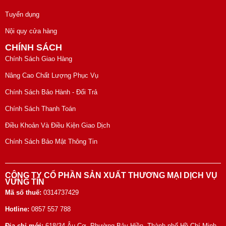
Tuyển dụng
Nội quy cửa hàng
CHÍNH SÁCH
Chính Sách Giao Hàng
Nâng Cao Chất Lượng Phục Vụ
Chính Sách Bảo Hành - Đổi Trả
Chính Sách Thanh Toán
Điều Khoản Và Điều Kiện Giao Dịch
Chính Sách Bảo Mật Thông Tin
CÔNG TY CỔ PHẦN SẢN XUẤT THƯƠNG MẠI DỊCH VỤ
VỮNG TÍN
Mã số thuế:
0314737429
Hotline:
0857 557 788
Địa chỉ mới:
618/34 Âu Cơ, Phường Bảy Hiền, Thành phố Hồ Chí Minh,