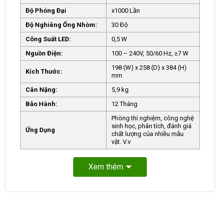
Độ Phóng Đại
x1000 Lần
Độ Nghiêng Ống Nhòm:
30 Độ
Công Suất LED:
0,5 W
Nguồn Điện:
100 – 240V, 50/60 Hz, ≥7 W
198 (W) x 258 (D) x 384 (H)
Kích Thước:
mm
Cân Nặng:
5,9 kg
Bảo Hành:
12 Tháng
Phòng thí nghiệm, công nghệ
sinh học, phân tích, đánh giá
Ứng Dụng
chất lượng của nhiều mẫu
vật. V.v
Xem thêm