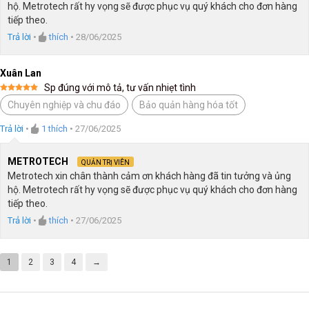
hộ. Metrotech rất hy vọng sẽ được phục vụ quý khách cho đơn hàng
tiếp theo.
Trả lời
•
thích
•
28/06/2025
Xuân Lan
Sp đúng với mô tả, tư vấn nhiẹt tình
Được xếp
Chuyên nghiệp và chu đáo
Bảo quản hàng hóa tốt
hạng
5
5
sao
Trả lời
•
1
thích
•
27/06/2025
METROTECH
QUẢN TRỊ VIÊN
Metrotech xin chân thành cảm ơn khách hàng đã tin tưởng và ủng
hộ. Metrotech rất hy vọng sẽ được phục vụ quý khách cho đơn hàng
tiếp theo.
Trả lời
•
thích
•
27/06/2025
1
2
3
4
→