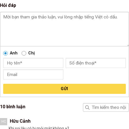
Hỏi đáp
Anh
Chị
GỬI
10 bình luận
Hữu Cảnh
HC
Khi soi lâu có bị mỏi mắt không ạ?