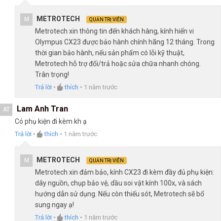
METROTECH
M
QUẢN TRỊ VIÊN
Metrotech xin thông tin đến khách hàng, kính hiển vi
Olympus CX23 được bảo hành chính hãng 12 tháng. Trong
thời gian bảo hành, nếu sản phẩm có lỗi kỹ thuật,
Metrotech hỗ trợ đổi/trả hoặc sửa chữa nhanh chóng.
Trân trọng!
Trả lời
•
thích
•
1 năm trước
Lam Anh Tran
AT
Có phụ kiện đi kèm kh ạ
Trả lời
•
thích
•
1 năm trước
METROTECH
M
QUẢN TRỊ VIÊN
Metrotech xin đảm bảo, kính CX23 đi kèm đầy đủ phụ kiện:
dây nguồn, chụp bảo vệ, dầu soi vật kính 100x, và sách
hướng dẫn sử dụng. Nếu còn thiếu sót, Metrotech sẽ bổ
sung ngay ạ!
Trả lời
•
thích
•
1 năm trước