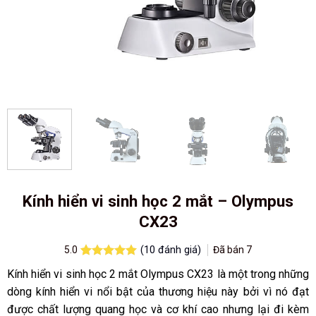
Kính hiển vi sinh học 2 mắt – Olympus
CX23
(
10
đánh giá)
Đã bán
7
5.0
5.0
10
trên 5
Kính hiển vi sinh học 2 mắt Olympus CX23 là một trong những
dựa trên
đánh giá
dòng kính hiển vi nổi bật của thương hiệu này bởi vì nó đạt
được chất lượng quang học và cơ khí cao nhưng lại đi kèm