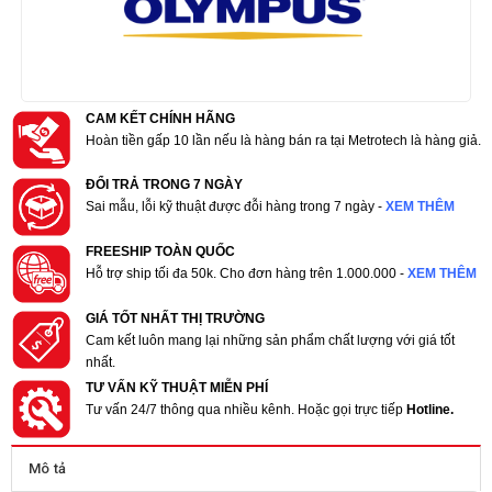
CAM KẾT CHÍNH HÃNG
Hoàn tiền gấp 10 lần nếu là hàng bán ra tại Metrotech là hàng giả.
ĐỔI TRẢ TRONG 7 NGÀY
Sai mẫu, lỗi kỹ thuật được đỗi hàng trong 7 ngày -
XEM THÊM
FREESHIP TOÀN QUỐC
Hỗ trợ ship tối đa 50k. Cho đơn hàng trên 1.000.000 -
XEM THÊM
GIÁ TỐT NHẤT THỊ TRƯỜNG
Cam kết luôn mang lại những sản phẩm chất lượng với giá tốt
nhất.
TƯ VẤN KỸ THUẬT MIỄN PHÍ
Tư vấn 24/7 thông qua nhiều kênh. Hoặc gọi trực tiếp
Hotline.
Mô tả