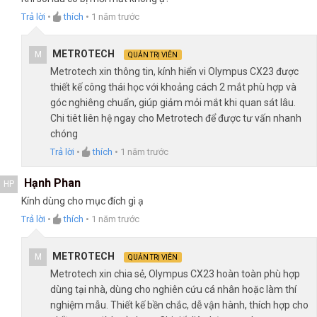
Trả lời
•
thích
•
1 năm trước
METROTECH
M
QUẢN TRỊ VIÊN
Metrotech xin thông tin, kính hiển vi Olympus CX23 được
thiết kế công thái học với khoảng cách 2 mắt phù hợp và
góc nghiêng chuẩn, giúp giảm mỏi mắt khi quan sát lâu.
Chi tiêt liên hệ ngay cho Metrotech để được tư vấn nhanh
chóng
Trả lời
•
thích
•
1 năm trước
Hạnh Phan
HP
Kính dùng cho mục đích gì ạ
Trả lời
•
thích
•
1 năm trước
METROTECH
M
QUẢN TRỊ VIÊN
Metrotech xin chia sẻ, Olympus CX23 hoàn toàn phù hợp
dùng tại nhà, dùng cho nghiên cứu cá nhân hoặc làm thí
nghiệm mẫu. Thiết kế bền chắc, dễ vận hành, thích hợp cho