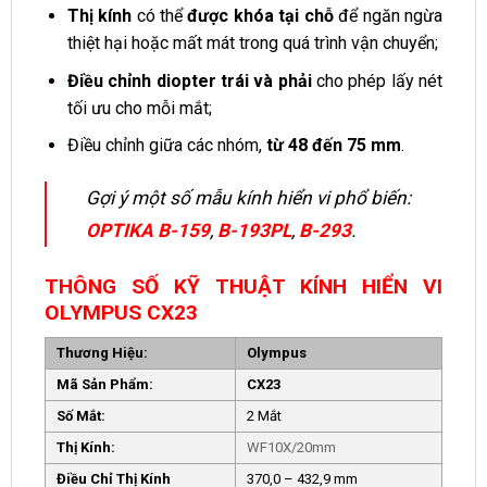
Thị kính
có thể
được khóa tại chỗ
để ngăn ngừa
thiệt hại hoặc mất mát trong quá trình vận chuyển;
Điều chỉnh diopter trái và phải
cho phép lấy nét
tối ưu cho mỗi mắt;
Điều chỉnh giữa các nhóm,
từ 48 đến 75 mm
.
Gợi ý một số mẫu kính hiển vi phổ biến:
OPTIKA B-159
,
B-193PL
,
B-293
.
THÔNG SỐ KỸ THUẬT KÍNH HIỂN VI
OLYMPUS CX23
Thương Hiệu:
Olympus
Mã Sản Phẩm:
CX23
Số Mắt:
2 Mắt
Thị Kính:
WF10X/20mm
Điều Chỉ Thị Kính
370,0 – 432,9 mm