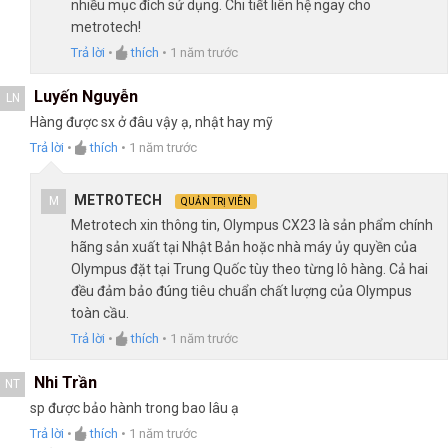
nhiều mục đích sử dụng. Chi tiết liên hệ ngay cho
metrotech!
Trả lời
•
thích
•
1 năm trước
Luyến Nguyễn
LN
Hàng được sx ở đâu vậy ạ, nhật hay mỹ
Trả lời
•
thích
•
1 năm trước
METROTECH
M
QUẢN TRỊ VIÊN
Metrotech xin thông tin, Olympus CX23 là sản phẩm chính
hãng sản xuất tại Nhật Bản hoặc nhà máy ủy quyền của
Olympus đặt tại Trung Quốc tùy theo từng lô hàng. Cả hai
đều đảm bảo đúng tiêu chuẩn chất lượng của Olympus
toàn cầu.
Trả lời
•
thích
•
1 năm trước
Nhi Trần
NT
sp được bảo hành trong bao lâu ạ
Trả lời
•
thích
•
1 năm trước