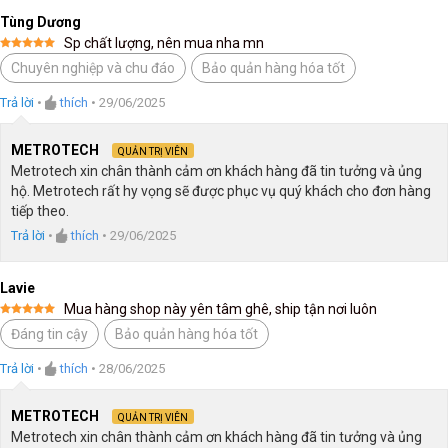
Tùng Dương
Sp chất lượng, nên mua nha mn
Được xếp
Chuyên nghiệp và chu đáo
Bảo quản hàng hóa tốt
hạng
5
5
sao
Trả lời
•
thích
•
29/06/2025
METROTECH
QUẢN TRỊ VIÊN
Metrotech xin chân thành cảm ơn khách hàng đã tin tưởng và ủng
hộ. Metrotech rất hy vọng sẽ được phục vụ quý khách cho đơn hàng
tiếp theo.
Trả lời
•
thích
•
29/06/2025
Lavie
Mua hàng shop này yên tâm ghê, ship tận nơi luôn
Được xếp
Đáng tin cậy
Bảo quản hàng hóa tốt
hạng
5
5
sao
Trả lời
•
thích
•
28/06/2025
METROTECH
QUẢN TRỊ VIÊN
Metrotech xin chân thành cảm ơn khách hàng đã tin tưởng và ủng