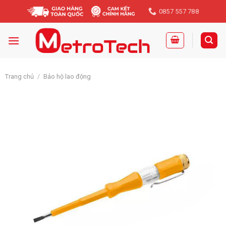
Skip
0857 557 788
to
content
Trang chủ
/
Bảo hộ lao động