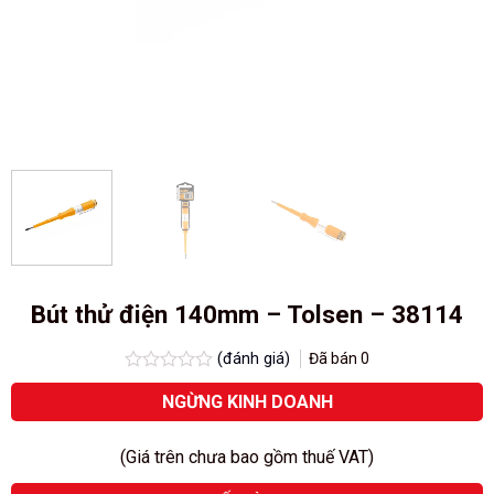
Bút thử điện 140mm – Tolsen – 38114
(đánh giá)
Đã bán
0
Được
NGỪNG KINH DOANH
xếp
hạng
0.0
(Giá trên chưa bao gồm thuế VAT)
5
sao