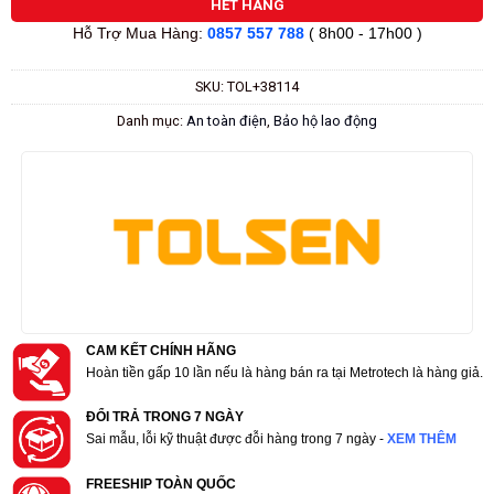
HẾT HÀNG
Hỗ Trợ Mua Hàng:
0857 557 788
( 8h00 - 17h00 )
SKU:
TOL+38114
Danh mục:
An toàn điện
,
Bảo hộ lao động
CAM KẾT CHÍNH HÃNG
Hoàn tiền gấp 10 lần nếu là hàng bán ra tại Metrotech là hàng giả.
ĐỔI TRẢ TRONG 7 NGÀY
Sai mẫu, lỗi kỹ thuật được đỗi hàng trong 7 ngày -
XEM THÊM
FREESHIP TOÀN QUỐC